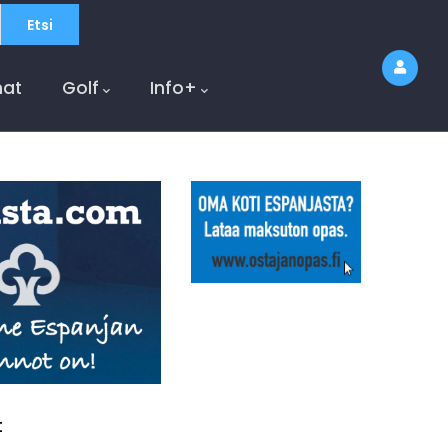
at
Golf
Info+
t