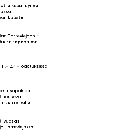
vät ja kesä täynnä
tässä
nnan kooste
a Torreviejaan –
ttuurin tapahtuma
 11.-12.4 – odotuksissa
ee tasapainoa:
t nousevat
misen rinnalle
19-vuotias
ja Torreviejasta