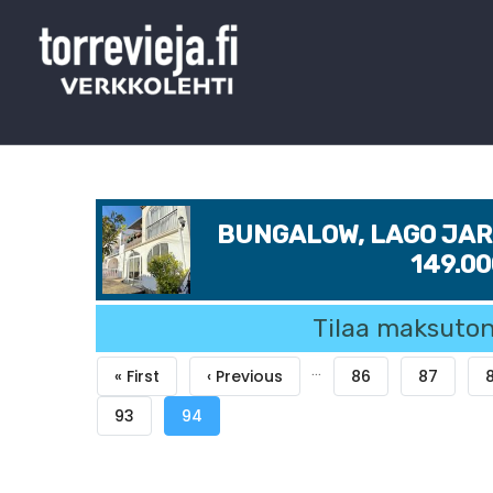
BUNGALOW, LAGO JARD
149.0
Tilaa maksuton
Sivutus
…
Ensimmäinen
« First
Edellinen
‹ Previous
Sivu
86
Sivu
87
S
sivu
sivu
Sivu
93
Tämänhetkinen
94
sivu