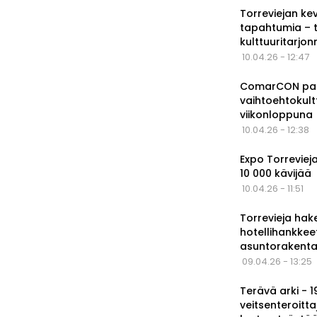
Torreviejan ke
tapahtumia – 
kulttuuritarjo
10.04.26 - 12:47
ComarCON pala
vaihtoehtokul
viikonloppuna
10.04.26 - 12:38
Expo Torrevieja
10 000 kävijää
10.04.26 - 11:51
Torrevieja hak
hotellihankkee
asuntorakenta
09.04.26 - 13:25
Terävä arki - 
veitsenteroitta