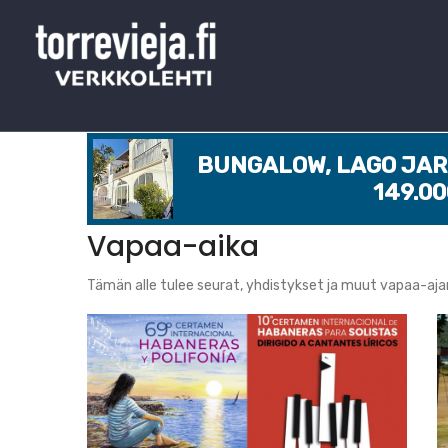
BUNGALOW, LAGO JARD
149.0
Vapaa-aika
Tämän alle tulee seurat, yhdistykset ja muut vapaa-aja