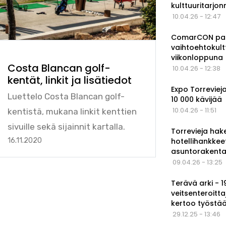
kulttuuritarjo
10.04.26 - 12:47
ComarCON pala
vaihtoehtokul
viikonloppuna
Costa Blancan golf-
10.04.26 - 12:38
kentät, linkit ja lisätiedot
Expo Torrevieja
Luettelo Costa Blancan golf-
10 000 kävijää
10.04.26 - 11:51
kentistä, mukana linkit kenttien
sivuille sekä sijainnit kartalla.
Torrevieja hak
hotellihankkee
16.11.2020
asuntorakenta
09.04.26 - 13:25
Terävä arki - 
veitsenteroitta
kertoo työstä
29.12.25 - 13:46