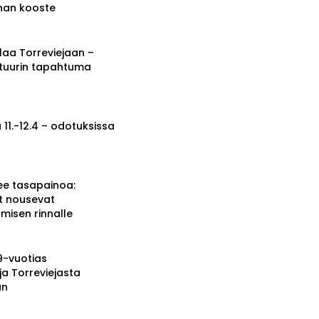
nnan kooste
a Torreviejaan –
ttuurin tapahtuma
 11.-12.4 – odotuksissa
ee tasapainoa:
t nousevat
misen rinnalle
19-vuotias
ja Torreviejasta
än