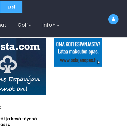
at
Golf
Info+
t
vät ja kesä täynnä
tässä