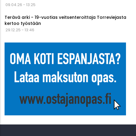
09.04.26 - 13:25
Terävä arki - 19-vuotias veitsenteroittaja Torreviejasta
kertoo työstään
29.12.25 - 13:46