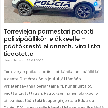
Torreviejan pormestari pakotti
poliisipäällikön eläkkeelle –
päätöksestä ei annettu virallista
tiedotetta
Jarno Halme
14.04.2025
Torreviejan paikallispoliisin pitkäaikainen päällikkö
Vicente Gutiérrez Sola joutui jättämään
virkatehtävänsä perjantaina 11. huhtikuuta 65
vuotta täytettyään. Päätöksen hänen eläkkeelle
siirtymisestään teki kaupunginjohtaja Eduardo
Dolón (PP), ja se vietiin käytäntöön vain neljä päivää