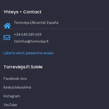
Yhteys • Contact
Torrevieja (Alicante), España
+34 640 581 659
toimitus@torrevieja.fi
Lähetä viesti, palaamme asiaan
Torrevieja.fi SoMe
Facebook-sivu
Keskusteluryhmä
Instagram
YouTube