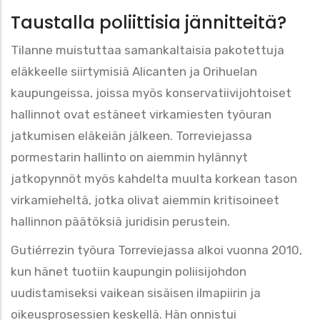
Taustalla poliittisia jännitteitä?
Tilanne muistuttaa samankaltaisia pakotettuja
eläkkeelle siirtymisiä Alicanten ja Orihuelan
kaupungeissa, joissa myös konservatiivijohtoiset
hallinnot ovat estäneet virkamiesten työuran
jatkumisen eläkeiän jälkeen. Torreviejassa
pormestarin hallinto on aiemmin hylännyt
jatkopynnöt myös kahdelta muulta korkean tason
virkamieheltä, jotka olivat aiemmin kritisoineet
hallinnon päätöksiä juridisin perustein.
Gutiérrezin työura Torreviejassa alkoi vuonna 2010,
kun hänet tuotiin kaupungin poliisijohdon
uudistamiseksi vaikean sisäisen ilmapiirin ja
oikeusprosessien keskellä. Hän onnistui