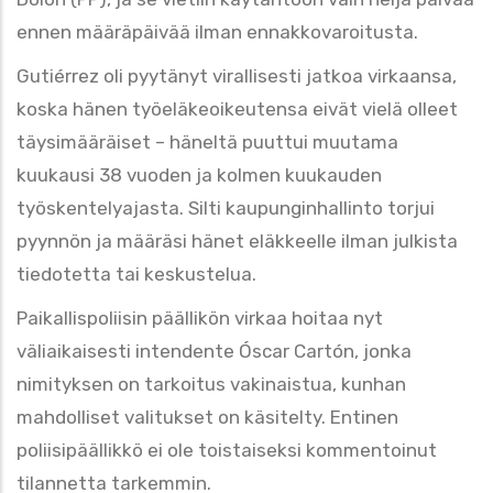
ennen määräpäivää ilman ennakkovaroitusta.
Gutiérrez oli pyytänyt virallisesti jatkoa virkaansa,
koska hänen työeläkeoikeutensa eivät vielä olleet
täysimääräiset – häneltä puuttui muutama
kuukausi 38 vuoden ja kolmen kuukauden
työskentelyajasta. Silti kaupunginhallinto torjui
pyynnön ja määräsi hänet eläkkeelle ilman julkista
tiedotetta tai keskustelua.
Paikallispoliisin päällikön virkaa hoitaa nyt
väliaikaisesti intendente Óscar Cartón, jonka
nimityksen on tarkoitus vakinaistua, kunhan
mahdolliset valitukset on käsitelty. Entinen
poliisipäällikkö ei ole toistaiseksi kommentoinut
tilannetta tarkemmin.