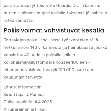
parantamaan yhteistyötä Guardia Civilin kanssa,
mutta sisäinen ilmapiiri poliisilaitoksessa jäi osittain
ratkaisematta.
Poliisivoimat vahvistuvat kesällä
Torreviejan paikallispoliisissa työskentelee tällä
hetkellä noin 140 virkamiestä, ja heinäkuussa joukko
vahvistuu 40 uudella poliisilla, jolloin
kokonaishenkilöstömäärä nousee 180:een –
lähemmäs väkiluvultaan yli 100 000 asukkaan
kaupungin tarvetta.
Lähde: Información
Kirjoittaja: D. Pamies
Julkaisupäivä: 14.4.2025
Alkuperäinen artikkeli: