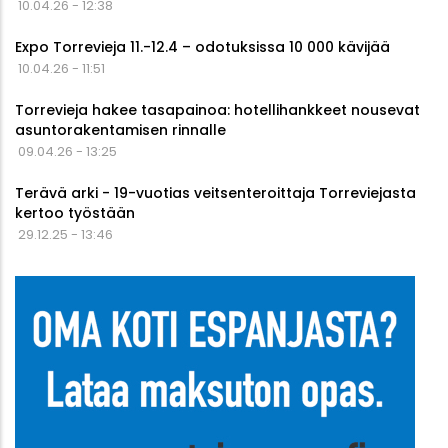
10.04.26 - 12:38
Expo Torrevieja 11.-12.4 – odotuksissa 10 000 kävijää
10.04.26 - 11:51
Torrevieja hakee tasapainoa: hotellihankkeet nousevat
asuntorakentamisen rinnalle
09.04.26 - 13:25
Terävä arki - 19-vuotias veitsenteroittaja Torreviejasta
kertoo työstään
29.12.25 - 13:46