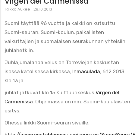
Virgen del Carmenissa
Riikka Aukee
28.10.2013
Suomi täyttää 96 vuotta ja kaikki on kutsuttu
Suomi-seuran, Suomi-koulun, paikallisten
vaikuttajien ja suomalaisen seurakunnan yhteisiin
juhlahetkiin.
Juhlajumalanpalvelus on Torreviejan keskustan
isossa katolisessa kirkossa,
Inmaculada
, 6.12.2013
klo 13 ja
juhlat jatkuvat klo 15 Kulttuurikeskus
Virgen del
Carmenissa
. Ohjelmassa on mm. Suomi-koululaisten
esitys.
Ohessa linkki Suomi-seuran sivuille.
http://www.costablancasuomiseura.es/SuomiSeura/E