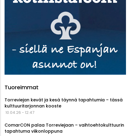
Tuoreimmat
Torreviejan kevät ja kesä täynnä tapahtumia – tässä
kulttuuritarjonnan kooste
10.04.26 - 12:47
ComarCON palaa Torreviejaan – vaihtoehtokulttuurin
tapahtuma viikonloppuna