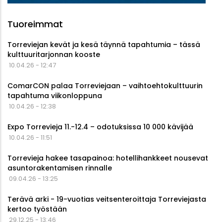
Tuoreimmat
Torreviejan kevät ja kesä täynnä tapahtumia – tässä
kulttuuritarjonnan kooste
10.04.26 - 12:47
ComarCON palaa Torreviejaan – vaihtoehtokulttuurin
tapahtuma viikonloppuna
10.04.26 - 12:38
Expo Torrevieja 11.-12.4 – odotuksissa 10 000 kävijää
10.04.26 - 11:51
Torrevieja hakee tasapainoa: hotellihankkeet nousevat
asuntorakentamisen rinnalle
09.04.26 - 13:25
Terävä arki - 19-vuotias veitsenteroittaja Torreviejasta
kertoo työstään
29.12.25 - 13:46