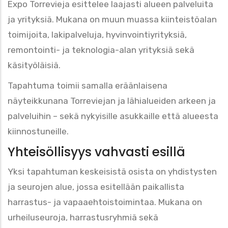
Expo Torrevieja esittelee laajasti alueen palveluita
ja yrityksiä. Mukana on muun muassa kiinteistöalan
toimijoita, lakipalveluja, hyvinvointiyrityksiä,
remontointi- ja teknologia-alan yrityksiä sekä
käsityöläisiä.
Tapahtuma toimii samalla eräänlaisena
näyteikkunana Torreviejan ja lähialueiden arkeen ja
palveluihin – sekä nykyisille asukkaille että alueesta
kiinnostuneille.
Yhteisöllisyys vahvasti esillä
Yksi tapahtuman keskeisistä osista on yhdistysten
ja seurojen alue, jossa esitellään paikallista
harrastus- ja vapaaehtoistoimintaa. Mukana on
urheiluseuroja, harrastusryhmiä sekä