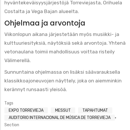
hyväntekeväisyysjärjestöjä Torreviejasta, Orihuela
Costalta ja Vega Bajan alueelta.
Ohjelmaa ja arvontoja
Viikonlopun aikana järjestetään myös musiikki- ja
kulttuuriesityksiä, näytöksiä sekä arvontoja. Yhtenä
vetonaulana toimii mahdollisuus voittaa risteily
Välimerellä.
Sunnuntaina ohjelmassa on lisäksi säävarauksella
klassikkoajoneuvojen näyttely, joka on aiemminkin
kerännyt runsaasti yleisöä.
Tags
EXPO TORREVIEJA
MESSUT
TAPAHTUMAT
AUDITORIO INTERNACIONAL DE MÚSICA DE TORREVIEJA
Section