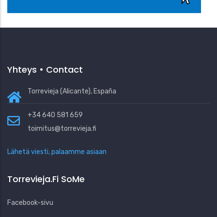
Yhteys • Contact
Torrevieja (Alicante), España
+34 640 581 659
toimitus@torrevieja.fi
Lähetä viesti, palaamme asiaan
Torrevieja.fi SoMe
Facebook-sivu