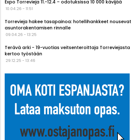
Expo Torrevieja 11.-12.4 – odotuksissa 10 000 kävijää
10.04.26 - 11:51
Torrevieja hakee tasapainoa: hotellihankkeet nousevat
asuntorakentamisen rinnalle
09.04.26 - 13:25
Terävä arki - 19-vuotias veitsenteroittaja Torreviejasta
kertoo työstään
29.12.25 - 13:46