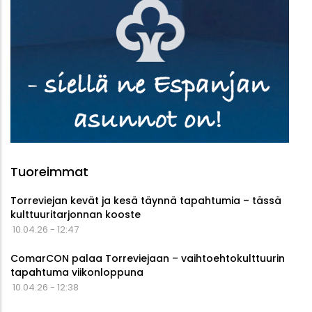
Tuoreimmat
Torreviejan kevät ja kesä täynnä tapahtumia – tässä
kulttuuritarjonnan kooste
10.04.26 - 12:47
ComarCON palaa Torreviejaan – vaihtoehtokulttuurin
tapahtuma viikonloppuna
10.04.26 - 12:38