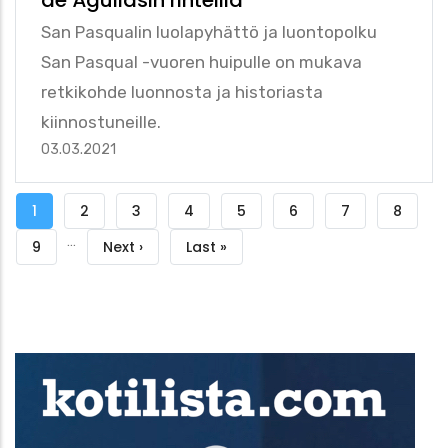
San Pasqualin luolapyhättö ja luontopolku
San Pasqual -vuoren huipulle on mukava
retkikohde luonnosta ja historiasta
kiinnostuneille.
03.03.2021
Sivutus
Tämänhetkinen
1
Sivu
2
Sivu
3
Sivu
4
Sivu
5
Sivu
6
Sivu
7
Sivu
8
…
sivu
Sivu
9
Seuraava
Next ›
Viimeinen
Last »
sivu
sivu