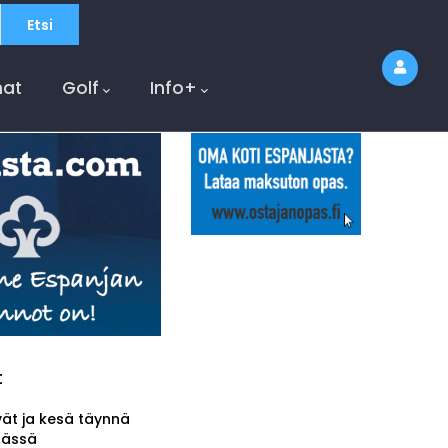
at
Golf
Info+
t
vät ja kesä täynnä
tässä