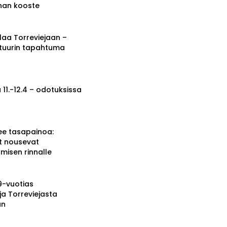
nnan kooste
a Torreviejaan –
ttuurin tapahtuma
 11.-12.4 – odotuksissa
ee tasapainoa:
t nousevat
misen rinnalle
19-vuotias
ja Torreviejasta
än