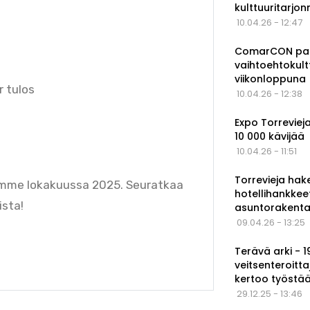
kulttuuritarjo
10.04.26 - 12:47
ComarCON pala
vaihtoehtokul
viikonloppuna
r tulos
10.04.26 - 12:38
Expo Torrevieja
10 000 kävijää
10.04.26 - 11:51
Torrevieja hak
atkamme lokakuussa 2025. Seuratkaa
hotellihankkee
ista!
asuntorakenta
09.04.26 - 13:25
Terävä arki - 
veitsenteroitta
kertoo työstä
29.12.25 - 13:46