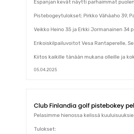
Espanjan kevät näytti parhaimmat puolens
Pistebogeytulokset; Pirkko Vähäaho 39, Paul
Veikko Heino 35 ja Erkki Jormanainen 34 p
Erikoiskilpailuvoitot Vesa Rantaperelle, Sep
Kiitos kaikille tänään mukana olleille ja ko
05.04.2025
Club Finlandia golf pistebokey pe
Pelasimme hienossa kelissä kuuluisuuksie
Tulokset: