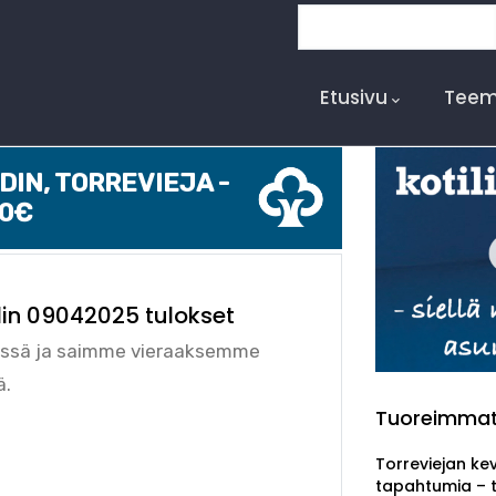
Etsi
Main
Navigation
Etusivu
Teem
IN, TORREVIEJA -
00€
lin 09042025 tulokset
issä ja saimme vieraaksemme
ä.
Tuoreimma
Torreviejan ke
tapahtumia – 