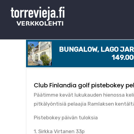
BUNGALOW, LAGO JARD
149.0
Club Finlandia golf pistebokey pe
Päätimme kevät lukukauden hienossa kel
pitkälyöntisiä pelaajia Ramlaksen kentält
Pistebokey päivän tuloksia
1. Sirkka Virtanen 33p