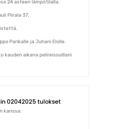
a 24 asteen lämpötilalla.
i Piirala 37,
istettä.
po Parikalle ja Juhani Elolle.
ko kauden aikana pelireissuillani
lin 02042025 tulokset
n kanssa: