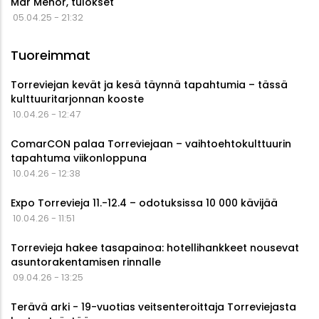
Mar Menor, tulokset
05.04.25 - 21:32
Tuoreimmat
Torreviejan kevät ja kesä täynnä tapahtumia – tässä
kulttuuritarjonnan kooste
10.04.26 - 12:47
ComarCON palaa Torreviejaan – vaihtoehtokulttuurin
tapahtuma viikonloppuna
10.04.26 - 12:38
Expo Torrevieja 11.-12.4 – odotuksissa 10 000 kävijää
10.04.26 - 11:51
Torrevieja hakee tasapainoa: hotellihankkeet nousevat
asuntorakentamisen rinnalle
09.04.26 - 13:25
Terävä arki - 19-vuotias veitsenteroittaja Torreviejasta