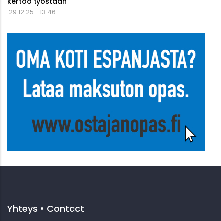
kertoo työstään
29.12.25 - 13:46
Yhteys • Contact