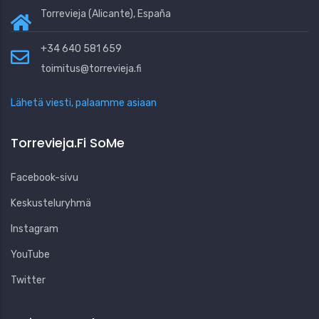
Torrevieja (Alicante), España
+34 640 581 659
toimitus@torrevieja.fi
Lähetä viesti, palaamme asiaan
Torrevieja.fi SoMe
Facebook-sivu
Keskusteluryhmä
Instagram
YouTube
Twitter