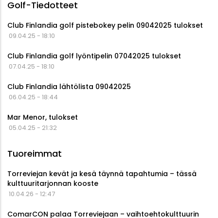
Golf-Tiedotteet
Club Finlandia golf pistebokey pelin 09042025 tulokset
09.04.25 - 18:10
Club Finlandia golf lyöntipelin 07042025 tulokset
07.04.25 - 18:10
Club Finlandia lähtölista 09042025
06.04.25 - 18:44
Mar Menor, tulokset
05.04.25 - 21:32
Tuoreimmat
Torreviejan kevät ja kesä täynnä tapahtumia – tässä
kulttuuritarjonnan kooste
10.04.26 - 12:47
ComarCON palaa Torreviejaan – vaihtoehtokulttuurin