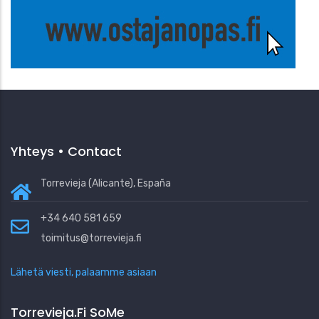
Yhteys • Contact
Torrevieja (Alicante), España
+34 640 581 659
toimitus@torrevieja.fi
Lähetä viesti, palaamme asiaan
Torrevieja.fi SoMe