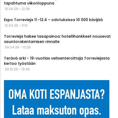
tapahtuma viikonloppuna
10.04.26 - 12:38
Expo Torrevieja 11.-12.4 – odotuksissa 10 000 kävijää
10.04.26 - 11:51
Torrevieja hakee tasapainoa: hotellihankkeet nousevat
asuntorakentamisen rinnalle
09.04.26 - 13:25
Terävä arki - 19-vuotias veitsenteroittaja Torreviejasta
kertoo työstään
29.12.25 - 13:46