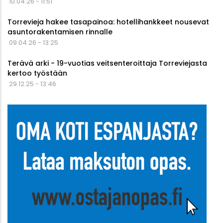
10.04.26 - 11:51
Torrevieja hakee tasapainoa: hotellihankkeet nousevat
asuntorakentamisen rinnalle
09.04.26 - 13:25
Terävä arki - 19-vuotias veitsenteroittaja Torreviejasta
kertoo työstään
29.12.25 - 13:46