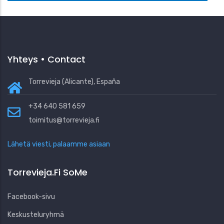
Yhteys • Contact
Torrevieja (Alicante), España
+34 640 581 659
toimitus@torrevieja.fi
Lähetä viesti, palaamme asiaan
Torrevieja.fi SoMe
Facebook-sivu
Keskusteluryhmä