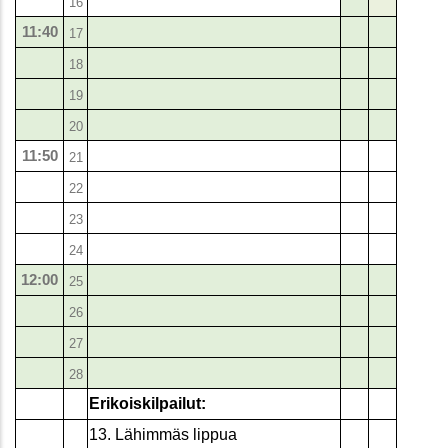
16
11:40
17
18
19
20
11:50
21
22
23
24
12:00
25
26
27
28
Erikoiskilpailut:
13. Lähimmäs lippua