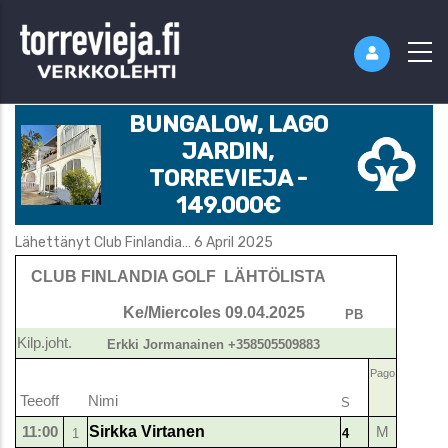
BUNGALOW, LAGO
JARDIN,
TORREVIEJA -
149.000€
Lähettänyt
Club Finlandia…
6 April 2025
CLUB FINLANDIA GOLF LÄHTÖLISTA
Ke/Miercoles 09.04.2025
PB
Kilp.joht.
Erkki Jormanainen +358505509883
Pago
Teeoff
Nimi
S
11:00
Sirkka Virtanen
M
1
4