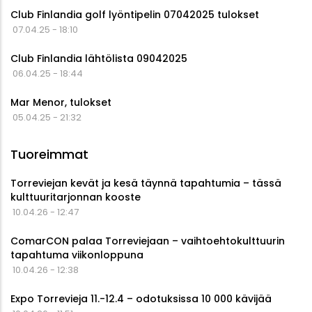
Club Finlandia golf lyöntipelin 07042025 tulokset
07.04.25 - 18:10
Club Finlandia lähtölista 09042025
06.04.25 - 18:44
Mar Menor, tulokset
05.04.25 - 21:32
Tuoreimmat
Torreviejan kevät ja kesä täynnä tapahtumia – tässä
kulttuuritarjonnan kooste
10.04.26 - 12:47
ComarCON palaa Torreviejaan – vaihtoehtokulttuurin
tapahtuma viikonloppuna
10.04.26 - 12:38
Expo Torrevieja 11.-12.4 – odotuksissa 10 000 kävijää