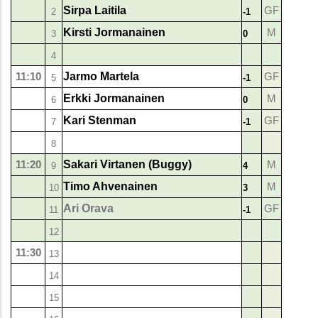
Sirpa Laitila
GF
2
-1
Kirsti Jormanainen
M
3
0
4
11:10
Jarmo Martela
GF
5
-1
Erkki Jormanainen
M
6
0
Kari Stenman
GF
7
-1
8
11:20
Sakari Virtanen (Buggy)
M
9
4
Timo Ahvenainen
M
10
3
Ari Orava
GF
11
-1
12
11:30
13
14
15