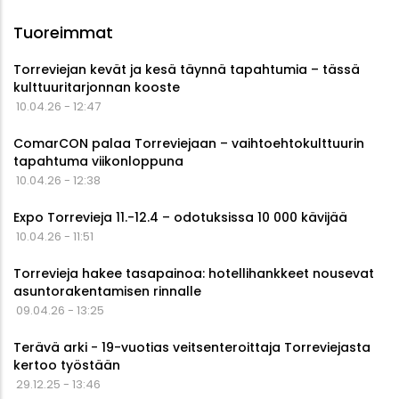
Tuoreimmat
Torreviejan kevät ja kesä täynnä tapahtumia – tässä
kulttuuritarjonnan kooste
10.04.26 - 12:47
ComarCON palaa Torreviejaan – vaihtoehtokulttuurin
tapahtuma viikonloppuna
10.04.26 - 12:38
Expo Torrevieja 11.-12.4 – odotuksissa 10 000 kävijää
10.04.26 - 11:51
Torrevieja hakee tasapainoa: hotellihankkeet nousevat
asuntorakentamisen rinnalle
09.04.26 - 13:25
Terävä arki - 19-vuotias veitsenteroittaja Torreviejasta
kertoo työstään
29.12.25 - 13:46