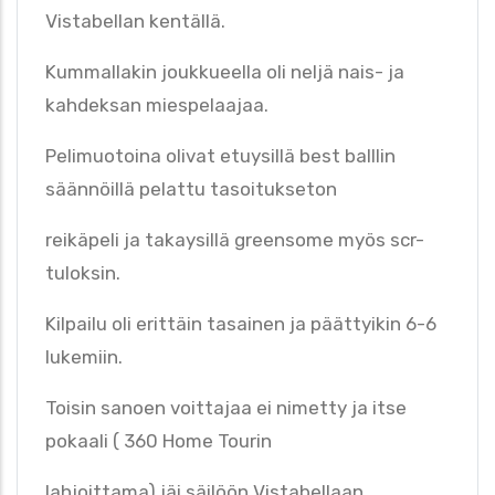
Vistabellan kentällä.
Kummallakin joukkueella oli neljä nais- ja
kahdeksan miespelaajaa.
Pelimuotoina olivat etuysillä best balllin
säännöillä pelattu tasoitukseton
reikäpeli ja takaysillä greensome myös scr-
tuloksin.
Kilpailu oli erittäin tasainen ja päättyikin 6-6
lukemiin.
Toisin sanoen voittajaa ei nimetty ja itse
pokaali ( 360 Home Tourin
lahjoittama) jäi säilöön Vistabellaan