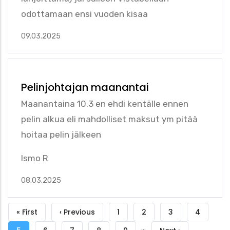
odottamaan ensi vuoden kisaa
09.03.2025
Pelinjohtajan maanantai
Maanantaina 10.3 en ehdi kentälle ennen
pelin alkua eli mahdolliset maksut ym pitää
hoitaa pelin jälkeen
Ismo R
08.03.2025
Sivutus
Ensimmäinen
« First
Edellinen
‹ Previous
Sivu
1
Sivu
2
Sivu
3
Sivu
4
…
sivu
sivu