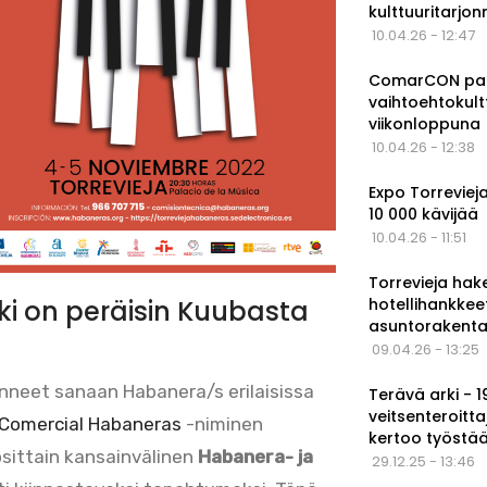
kulttuuritarjo
10.04.26 - 12:47
ComarCON pala
vaihtoehtokul
viikonloppuna
10.04.26 - 12:38
Expo Torrevieja
10 000 kävijää
10.04.26 - 11:51
Torrevieja hak
hotellihankkee
ki on peräisin Kuubasta
asuntorakenta
09.04.26 - 13:25
nneet sanaan Habanera/s erilaisissa
Terävä arki - 
veitsenteroitta
 Comercial Habaneras
-niminen
kertoo työstä
sittain kansainvälinen
Habanera- ja
29.12.25 - 13:46