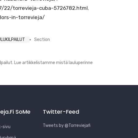
7/22/torrevieja-cuba-5726782.html
,
ors-in-torrevieja/
LUKILPAILUT
Section
lpailut. Lue artikkelistamme mistä lauluperinne
ieja.fi SoMe
Twitter-Feed
Tweets by @Torreviejafi
-sivu
luryhmä