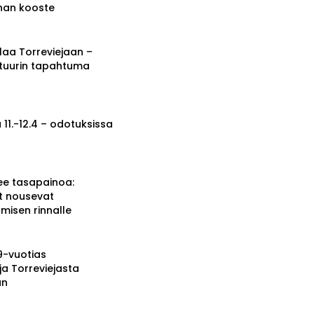
nnan kooste
a Torreviejaan –
ttuurin tapahtuma
 11.-12.4 – odotuksissa
ee tasapainoa:
t nousevat
misen rinnalle
19-vuotias
ja Torreviejasta
än