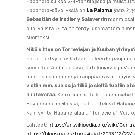
Habanera kulkee 2/4-tahtilajissa ja muistutt
Habanera-sävellyksiä on
La Paloma
(esp. ky
Sebastián de Iradier y Salaverrin
merimiesai
puolivälistä. Siitä on tehty lukemattomia ins
suomeksi.
Mikä sitten on Torreviejan ja Kuuban yhteys
Habaneratyylin uskotaan tulleen Espanjaan 
suosittua Andalusiassa, Kataloniassa ja Valen
merenkulkuperinne ja kauppaa käytiin myös v
vietiin mm. suolaa ja tiiliä ja sieltä tuotiin 
puutavaraa.
Kerrotaan, että kun merimiehet 
Havannan kahviloissa, he kuuntelivat Habaner
Näin syntyi Habaneralaulu ”Torrevieja”. Voit 
Lähteet:
https://en.wikipedia.org/wiki/Cont
https://blogs.ua.es/torrevieja1/2013/12/22/