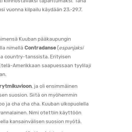
sti kiinnostavaksi tapahtumaksi. Tänä
ensi vuonna kilpailu käydään 23.-29.7.
t nimensä Kuuban pääkaupungin
lla nimellä
Contradanse
(
espanjaksi
sta country-tanssista. Erityisen
Etelä-Amerikkaan saapuessaan tyylilaji
an.
 rytmikuvioon
, ja oli ensimmäinen
isen suosion. Siitä on myöhemmin
o ja cha cha cha. Kuuban ulkopuolella
avannalainen. Nimi otettiin käyttöön
lla kansainvälisen suosion myötä.