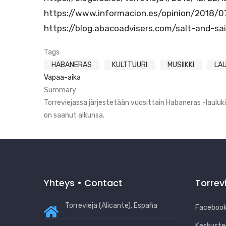
https://www.informacion.es/opinion/2018/0
https://blog.abacoadvisers.com/salt-and-sail
Tags
HABANERAS
KULTTUURI
MUSIIKKI
LAU
Vapaa-aika
Summary
Torreviejassa järjestetään vuosittain Habaneras -lauluki
on saanut alkunsa.
Yhteys • Contact
Torrev
Torrevieja (Alicante), España
Facebook
Keskuste