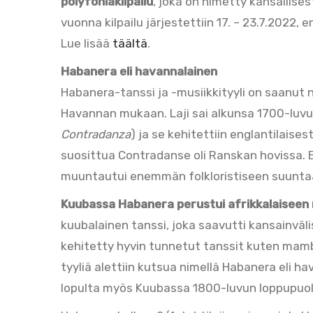
polyfoniakilpailu
, joka on nimetty kansallise
vuonna kilpailu järjestettiin 17. – 23.7.2022, 
Lue lisää
täältä
.
Habanera eli havannalainen
Habanera-tanssi ja -musiikkityyli on saanu
Havannan mukaan. Laji sai alkunsa 1700-luvu
Contradanza
) ja se kehitettiin englantilaise
suosittua Contradanse oli Ranskan hovissa. 
muuntautui enemmän folkloristiseen suunta
Kuubassa Habanera perustui afrikkalaiseen
kuubalainen tanssi, joka saavutti kansainväl
kehitetty hyvin tunnetut tanssit kuten mamb
tyyliä alettiin kutsua nimellä Habanera eli h
lopulta myös Kuubassa 1800-luvun loppupuole