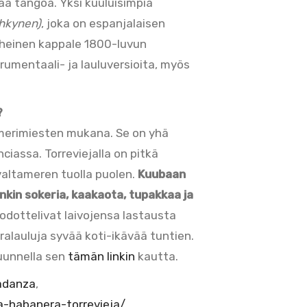
aa tangoa. Yksi kuuluisimpia
yhkynen)
, joka on espanjalaisen
heinen kappale 1800-luvun
trumentaali- ja lauluversioita, myös
?
merimiesten mukana. Se on yhä
ciassa. Torreviejalla on pitkä
altameren tuolla puolen.
Kuubaan
etenkin sokeria, kaakaota, tupakkaa ja
odottelivat laivojensa lastausta
alauluja syvää koti-ikävää tuntien.
kuunnella sen
tämän linkin
kautta.
radanza
,
la-habanera-torrevieja/
,