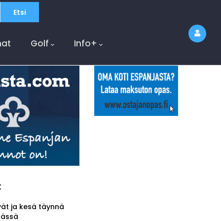
at
Golf
Info+
t
vät ja kesä täynnä
tässä