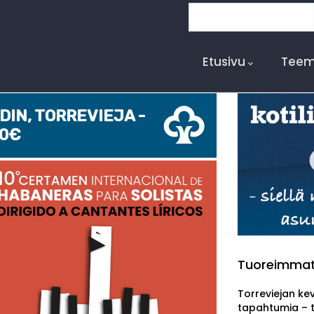
Etsi
Main
Navigation
Etusivu
Teem
IN, TORREVIEJA -
00€
Tuoreimma
Torreviejan ke
tapahtumia – 