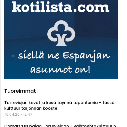
Tuoreimmat
Torreviejan kevät ja kesä täynnä tapahtumia – tässä
kulttuuritarjonnan kooste
10.04.26 - 12:47
ComarCON palaa Torreviejaan – vaihtoehtokulttuurin