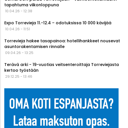
tapahtuma viikonloppuna
10.04.26 - 12:38
Expo Torrevieja 11.-12.4 – odotuksissa 10 000 kävijää
10.04.26 - 11:51
Torrevieja hakee tasapainoa: hotellihankkeet nousevat
asuntorakentamisen rinnalle
09.04.26 - 13:25
Terävä arki - 19-vuotias veitsenteroittaja Torreviejasta
kertoo työstään
29.12.25 - 13:46