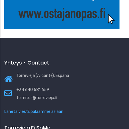
Yhteys • Contact
Torrevieja (Alicante), España
+34 640 581 659
toimitus@torrevieja.fi
Lähetä viesti, palaamme asiaan
Torrevieja.fi SoMe