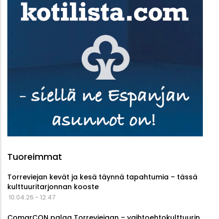
Tuoreimmat
Torreviejan kevät ja kesä täynnä tapahtumia – tässä
kulttuuritarjonnan kooste
10.04.26 - 12:47
ComarCON palaa Torreviejaan – vaihtoehtokulttuurin