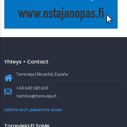
Yhteys • Contact
Torrevieja (Alicante), España
+34 640 581 659
toimitus@torrevieja.fi
Lähetä viesti, palaamme asiaan
Torrevieja.fi SoMe