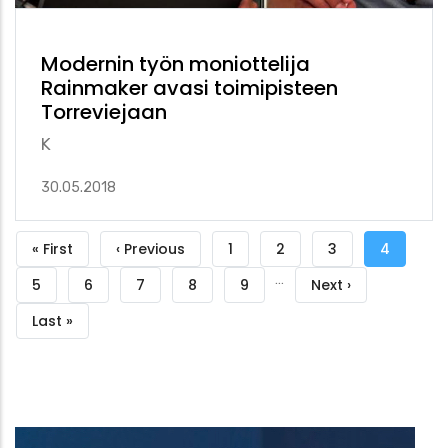
Modernin työn moniottelija
Rainmaker avasi toimipisteen
Torreviejaan
K
30.05.2018
Sivutus
Ensimmäinen
« First
Edellinen
‹ Previous
Sivu
1
Sivu
2
Sivu
3
Tämänhe
4
…
sivu
sivu
sivu
Sivu
5
Sivu
6
Sivu
7
Sivu
8
Sivu
9
Seuraava
Next ›
sivu
Viimeinen
Last »
sivu