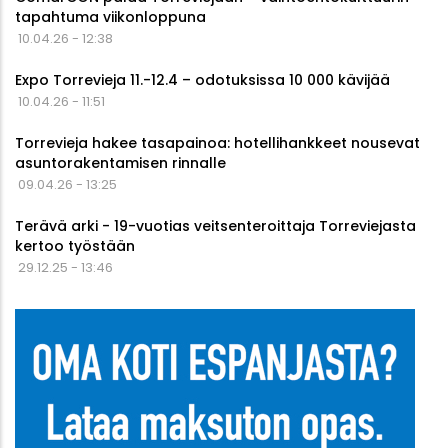
tapahtuma viikonloppuna
10.04.26 - 12:38
Expo Torrevieja 11.-12.4 – odotuksissa 10 000 kävijää
10.04.26 - 11:51
Torrevieja hakee tasapainoa: hotellihankkeet nousevat
asuntorakentamisen rinnalle
09.04.26 - 13:25
Terävä arki - 19-vuotias veitsenteroittaja Torreviejasta
kertoo työstään
29.12.25 - 13:46