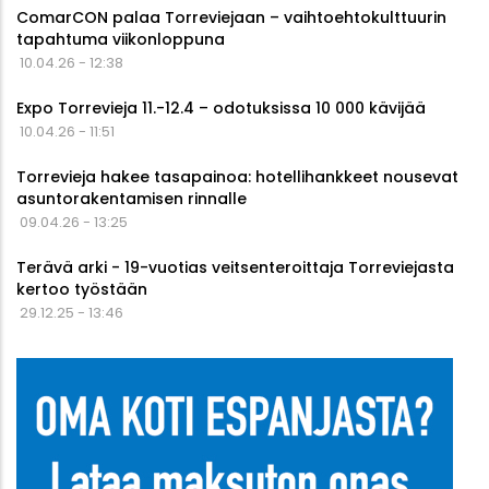
ComarCON palaa Torreviejaan – vaihtoehtokulttuurin
tapahtuma viikonloppuna
10.04.26 - 12:38
Expo Torrevieja 11.-12.4 – odotuksissa 10 000 kävijää
10.04.26 - 11:51
Torrevieja hakee tasapainoa: hotellihankkeet nousevat
asuntorakentamisen rinnalle
09.04.26 - 13:25
Terävä arki - 19-vuotias veitsenteroittaja Torreviejasta
kertoo työstään
29.12.25 - 13:46