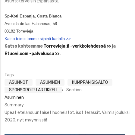
Asuntoterveisin Espanjasta,
Sp-Koti Espanja, Costa Blanca
Avenida de las Habaneras, 58
03182 Torrevieja
Katso toimistomme sijainti kartalla >>
Katso kohteemme
Torrevieja.fi -verkkolehdessä >>
ja
Etuovi.com -palvelussa >>
.
Tags
ASUNNOT
ASUMINEN
KUMPPANISISÄLTÖ
SPONSOROITU ARTIKKELI
Section
Asuminen
Summary
Upeat etelänsuuntaiset huoneistot, isot terassit. Valmis jouluksi
2020, nyt myynnissä!