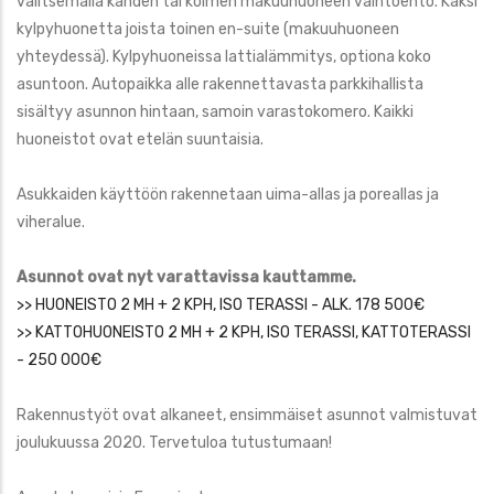
valitsemalla kahden tai kolmen makuuhuoneen vaihtoehto. Kaksi
kylpyhuonetta joista toinen en-suite (makuuhuoneen
yhteydessä). Kylpyhuoneissa lattialämmitys, optiona koko
asuntoon. Autopaikka alle rakennettavasta parkkihallista
sisältyy asunnon hintaan, samoin varastokomero. Kaikki
huoneistot ovat etelän suuntaisia.
Asukkaiden käyttöön rakennetaan uima-allas ja poreallas ja
viheralue.
Asunnot ovat nyt varattavissa kauttamme.
>> HUONEISTO 2 MH + 2 KPH, ISO TERASSI - ALK. 178 500€
>> KATTOHUONEISTO 2 MH + 2 KPH, ISO TERASSI, KATTOTERASSI
- 250 000€
Rakennustyöt ovat alkaneet, ensimmäiset asunnot valmistuvat
joulukuussa 2020. Tervetuloa tutustumaan!