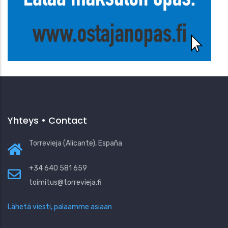
Yhteys • Contact
Torrevieja (Alicante), España
+34 640 581 659
toimitus@torrevieja.fi
Lähetä viesti, palaamme asiaan