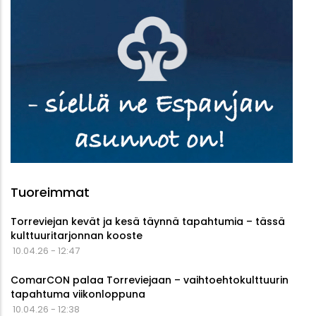
Tuoreimmat
Torreviejan kevät ja kesä täynnä tapahtumia – tässä
kulttuuritarjonnan kooste
10.04.26 - 12:47
ComarCON palaa Torreviejaan – vaihtoehtokulttuurin
tapahtuma viikonloppuna
10.04.26 - 12:38