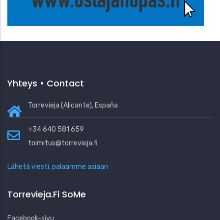
Yhteys • Contact
Torrevieja (Alicante), España
+34 640 581 659
toimitus@torrevieja.fi
Lähetä viesti, palaamme asiaan
Torrevieja.fi SoMe
Facebook-sivu