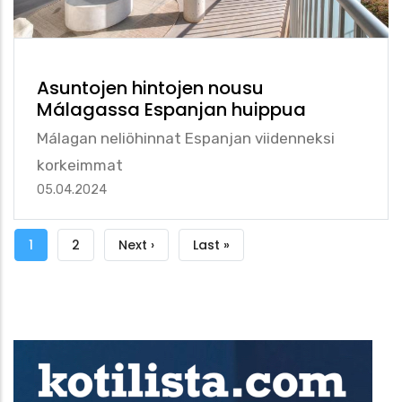
Asuntojen hintojen nousu
Málagassa Espanjan huippua
Málagan neliöhinnat Espanjan viidenneksi
korkeimmat
05.04.2024
Sivutus
Tämänhetkinen
1
Sivu
2
Seuraava
Next ›
Viimeinen
Last »
sivu
sivu
sivu