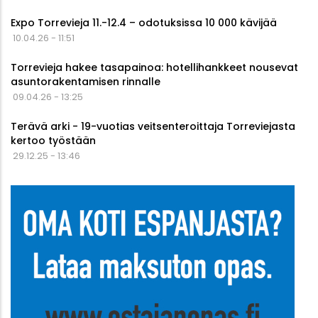
Expo Torrevieja 11.-12.4 – odotuksissa 10 000 kävijää
10.04.26 - 11:51
Torrevieja hakee tasapainoa: hotellihankkeet nousevat
asuntorakentamisen rinnalle
09.04.26 - 13:25
Terävä arki - 19-vuotias veitsenteroittaja Torreviejasta
kertoo työstään
29.12.25 - 13:46