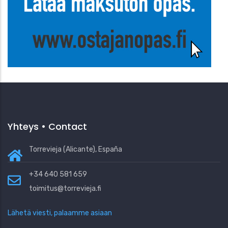
Yhteys • Contact
Torrevieja (Alicante), España
+34 640 581 659
toimitus@torrevieja.fi
Lähetä viesti, palaamme asiaan