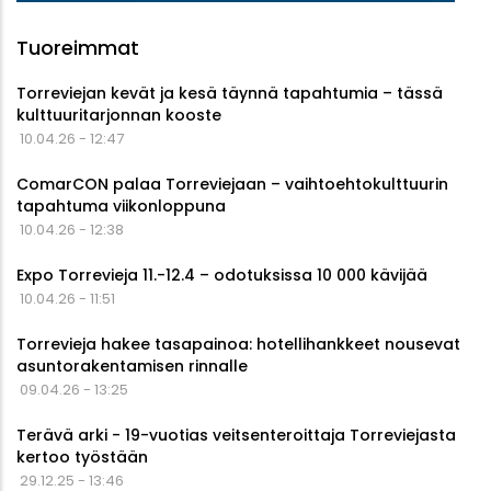
Tuoreimmat
Torreviejan kevät ja kesä täynnä tapahtumia – tässä
kulttuuritarjonnan kooste
10.04.26 - 12:47
ComarCON palaa Torreviejaan – vaihtoehtokulttuurin
tapahtuma viikonloppuna
10.04.26 - 12:38
Expo Torrevieja 11.-12.4 – odotuksissa 10 000 kävijää
10.04.26 - 11:51
Torrevieja hakee tasapainoa: hotellihankkeet nousevat
asuntorakentamisen rinnalle
09.04.26 - 13:25
Terävä arki - 19-vuotias veitsenteroittaja Torreviejasta
kertoo työstään
29.12.25 - 13:46