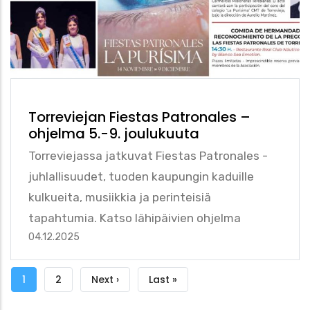
Torreviejan Fiestas Patronales –
ohjelma 5.-9. joulukuuta
Torreviejassa jatkuvat Fiestas Patronales -
juhlallisuudet, tuoden kaupungin kaduille
kulkueita, musiikkia ja perinteisiä
tapahtumia. Katso lähipäivien ohjelma
04.12.2025
Sivutus
Tämänhetkinen
1
Sivu
2
Seuraava
Next ›
Viimeinen
Last »
sivu
sivu
sivu