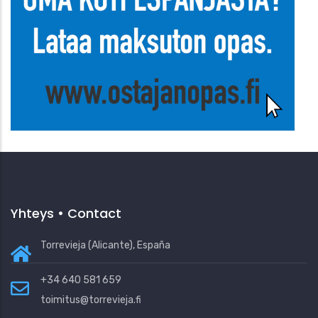
Yhteys • Contact
Torrevieja (Alicante), España
+34 640 581 659
toimitus@torrevieja.fi