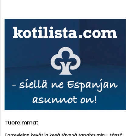
Tuoreimmat
Torreviejan kevät ja kesä täynnä tapahtumia – tässä