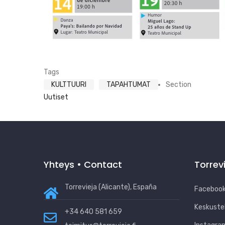
Tags
KULTTUURI
TAPAHTUMAT
Section
Uutiset
Yhteys • Contact
Torrev
Torrevieja (Alicante), España
Facebook
Keskuste
+34 640 581 659