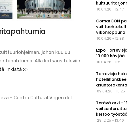
kulttuuritarjo
10.04.26 - 12:47
ComarCON pala
vaihtoehtokul
uritapahtumia
viikonloppuna
10.04.26 - 12:38
Expo Torrevieja
kulttuuriohjelman, johon kuuluu
10 000 kävijää
en tapahtumia. Alla katsaus tuleviin
10.04.26 - 11:51
ä linkistä >>
.
Torrevieja hak
hotellihankkee
asuntorakenta
09.04.26 - 13:25
lleza – Centro Cultural Virgen del
Terävä arki - 
veitsenteroitta
kertoo työstä
29.12.25 - 13:46