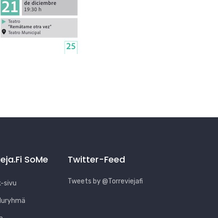
ieja.fi SoMe
Twitter-Feed
Tweets by @Torreviejafi
-sivu
luryhmä