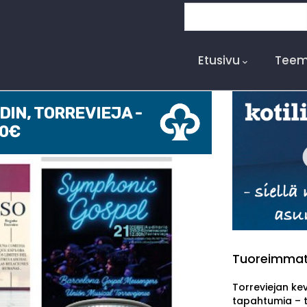
Etsi
Main
Navigation
Etusivu
Teem
IN, TORREVIEJA -
00€
Tuoreimma
Torreviejan ke
tapahtumia – 