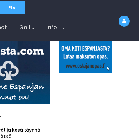
at
Golf
Info+
t
vät ja kesä täynnä
tässä