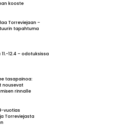
nnan kooste
a Torreviejaan –
ttuurin tapahtuma
 11.-12.4 – odotuksissa
ee tasapainoa:
t nousevat
misen rinnalle
19-vuotias
ja Torreviejasta
än