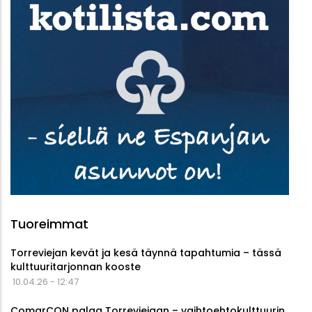
Tuoreimmat
Torreviejan kevät ja kesä täynnä tapahtumia – tässä
kulttuuritarjonnan kooste
10.04.26 - 12:47
ComarCON palaa Torreviejaan – vaihtoehtokulttuurin