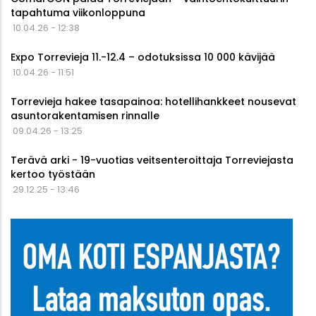
tapahtuma viikonloppuna
10.04.26 - 12:38
Expo Torrevieja 11.-12.4 – odotuksissa 10 000 kävijää
10.04.26 - 11:51
Torrevieja hakee tasapainoa: hotellihankkeet nousevat
asuntorakentamisen rinnalle
09.04.26 - 13:25
Terävä arki - 19-vuotias veitsenteroittaja Torreviejasta
kertoo työstään
29.12.25 - 13:46