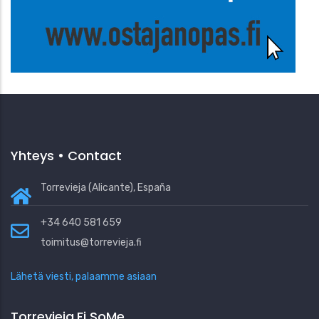
Yhteys • Contact
Torrevieja (Alicante), España
+34 640 581 659
toimitus@torrevieja.fi
Lähetä viesti, palaamme asiaan
Torrevieja.fi SoMe