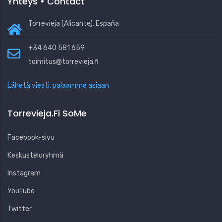
Yhteys • Contact
Torrevieja (Alicante), España
+34 640 581 659
toimitus@torrevieja.fi
Lähetä viesti, palaamme asiaan
Torrevieja.fi SoMe
Facebook-sivu
Keskusteluryhmä
Instagram
YouTube
Twitter