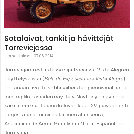
Sotalaivat, tankit ja hävittäjät
Torreviejassa
Jarno Halme
07.06.2014
Torreviejan keskustassa sijaitsevassa Vista Alegren
näyttelysalissa (
Sala de Exposiciones Vista Alegre
)
on tänään avattu sotilasaiheisten pienoismallien ja
mm. replika-aseiden näyttely. Näyttely on avoinna
kaikille maksutta aina kuluvan kuun 29. päivään asti.
Järjestäjänä toimii paikallinen alan seura,
Asociación de Aereo Modelismo Militar Español de
Torrevieja.