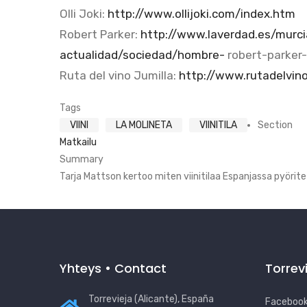
Olli Joki:
http://www.ollijoki.com/index.htm
Robert Parker:
http://www.laverdad.es/murc
actualidad/sociedad/hombre-
robert-parker
Ruta del vino Jumilla:
http://www.rutadelvin
Tags
VIINI
LA MOLINETA
VIINITILA
Section
Matkailu
Summary
Tarja Mattson kertoo miten viinitilaa Espanjassa pyörit
Yhteys • Contact
Torrev
Torrevieja (Alicante), España
Facebook