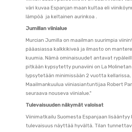
väri kuvaa Espanjan maan kultaa eli viiniköyn
lämpöä ja keltainen aurinkoa .
Jumillan viinialue
Murcian Jumilla on maailman suurimpia viini
pääasiassa kalkkikiveä ja ilmasto on manteree
kuumia. Nämä ominaisuudet antavat rypäleille
pitkään kypsytetty punaviini on La Molineta
lypsytetään minimissään 2 vuotta kellarissa,
Maailmankuulua viiniasiantuntijaa Robert Pa
seuraava nouseva viinialue."
Tulevaisuuden näkymät valoisat
Viinimatkailu Suomesta Espanjaan lisääntyy 
tulevaisuus näyttää hyvältä. Tilan tunnetta