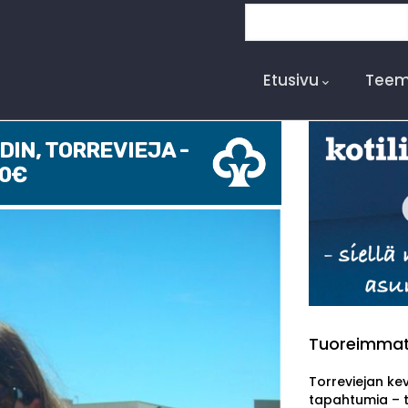
Search
Main
Navigation
Etusivu
Teem
IN, TORREVIEJA -
00€
Tuoreimma
Torreviejan ke
tapahtumia – 