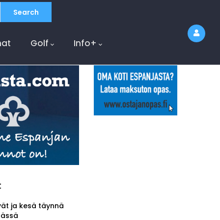
at
Golf
Info+
t
vät ja kesä täynnä
tässä