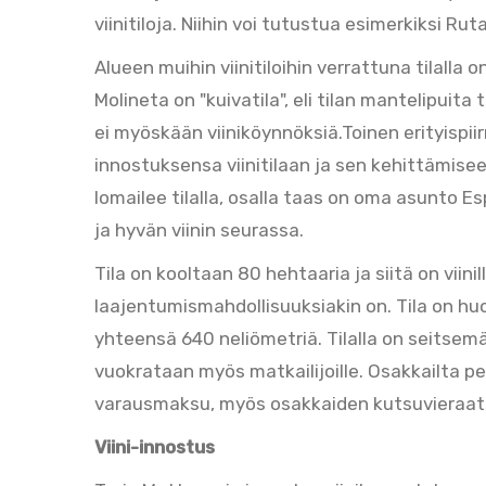
viinitiloja. Niihin voi tutustua esimerkiksi Rut
Alueen muihin viinitiloihin verrattuna tilalla on
Molineta on "kuivatila", eli tilan mantelipuita t
ei myöskään viiniköynnöksiä.Toinen erityispii
innostuksensa viinitilaan ja sen kehittämise
lomailee tilalla, osalla taas on oma asunto Es
ja hyvän viinin seurassa.
Tila on kooltaan 80 hehtaaria ja siitä on viini
laajentumismahdollisuuksiakin on. Tila on huol
yhteensä 640 neliömetriä. Tilalla on seitse
vuokrataan myös matkailijoille. Osakkailta p
varausmaksu, myös osakkaiden kutsuvieraat o
Viini-innostus