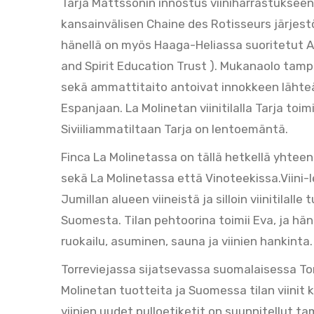
Tarja Mattssonin innostus viiniharrastukseen
kansainvälisen Chaine des Rotisseurs järjestön
hänellä on myös Haaga-Heliassa suoritetut 
and Spirit Education Trust ). Mukanaolo tampe
sekä ammattitaito antoivat innokkeen läht
Espanjaan. La Molinetan viinitilalla Tarja to
Siviiliammatiltaan Tarja on lentoemäntä.
Finca La Molinetassa on tällä hetkellä yhtee
sekä La Molinetassa että Vinoteekissa.Viini-
Jumillan alueen viineistä ja silloin viinitilal
Suomesta. Tilan pehtoorina toimii Eva, ja hän
ruokailu, asuminen, sauna ja viinien hankinta.
Torreviejassa sijatsevassa suomalaisessa 
Molinetan tuotteita ja Suomessa tilan viinit 
viinien uudet pulloetiketit on suunnitellut tamp