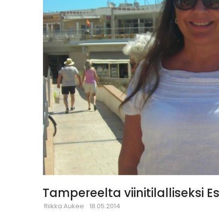
Tampereelta viinitilalliseksi 
Riikka Aukee
18.05.2014