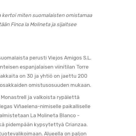
ka kertoi miten suomalaisten omistamaa
tään Finca la Molineta ja sijaitsee
suomalaista perusti Viejos Amigos S.L.
teisen espanjalaisen viinitilan Torre
sakkaita on 30 ja yhtiö on jaettu 200
n osakkaiden omistusosuuden mukaan.
n Monastrell ja valkoista rypälettä
egas Viñaelena-nimiselle paikalliselle
 valmistetaan La Molineta Blanco -
 sekä pidempään kypsytettyä Crianzaa.
 tuotevalikoimaan. Alueella on paljon