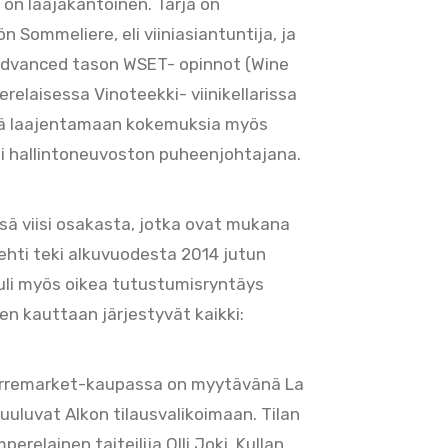
 on laajakantoinen. Tarja on
 Sommeliere, eli viiniasiantuntija, ja
Advanced tason WSET- opinnot (Wine
relaisessa Vinoteekki- viinikellarissa
eä laajentamaan kokemuksia myös
imii hallintoneuvoston puheenjohtajana.
nsä viisi osakasta, jotka ovat mukana
lehti teki alkuvuodesta 2014 jutun
le tuli myös oikea tutustumisryntäys
en kauttaan järjestyvät kaikki:
Torremarket-kaupassa on myytävänä La
kuuluvat Alkon tilausvalikoimaan. Tilan
erelainen taiteilija Olli Joki. Kullan