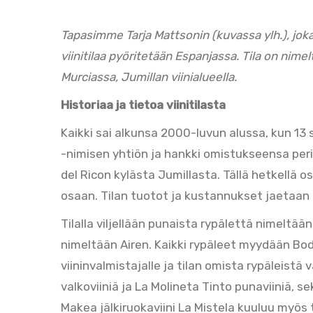
Tapasimme Tarja Mattsonin (kuvassa ylh.), jo
viinitilaa pyöritetään Espanjassa. Tila on nimel
Murciassa, Jumillan viinialueella.
Historiaa ja tietoa viinitilasta
Kaikki sai alkunsa 2000-luvun alussa, kun 13 
-nimisen yhtiön ja hankki omistukseensa perin
del Ricon kylästa Jumillasta. Tällä hetkellä o
osaan. Tilan tuotot ja kustannukset jaetaa
Tilalla viljellään punaista rypälettä nimeltää
nimeltään Airen. Kaikki rypäleet myydään Bod
viininvalmistajalle ja tilan omista rypäleistä
valkoviiniä ja La Molineta Tinto punaviiniä,
Makea jälkiruokaviini La Mistela kuuluu myös