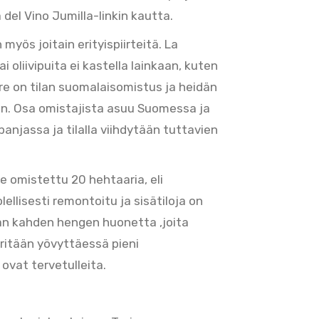
a del Vino Jumilla-linkin kautta.
 myös joitain erityispiirteitä. La
ai oliivipuita ei kastella lainkaan, kuten
rre on tilan suomalaisomistus ja heidän
en. Osa omistajista asuu Suomessa ja
panjassa ja tilalla viihdytään tuttavien
lle omistettu 20 hehtaaria, eli
ellisesti remontoitu ja sisätiloja on
män kahden hengen huonetta ,joita
eritään yövyttäessä pieni
vat tervetulleita.