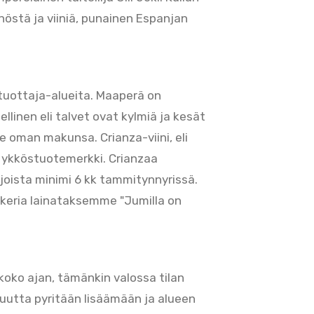
nöstä ja viiniä, punainen Espanjan
ntuottaja-alueita. Maaperä on
llinen eli talvet ovat kylmiä ja kesät
 oman makunsa. Crianza-viini, eli
n ykköstuotemerkki. Crianzaa
 joista minimi 6 kk tammitynnyrissä.
rkeria lainataksemme "Jumilla on
koko ajan, tämänkin valossa tilan
vuutta pyritään lisäämään ja alueen