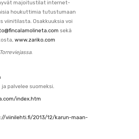
yvät majoitustilat internet-
maisia houkuttimia tutustumaan
 viinitilasta. Osakkuuksia voi
to@fincalamolineta.com
sekä
kosta,
www.zariko.com
Torreviejassa
.
m
 ja palvelee suomeksi.
ta.com/index.htm
://viinilehti.fi/2013/12/karun-maan-