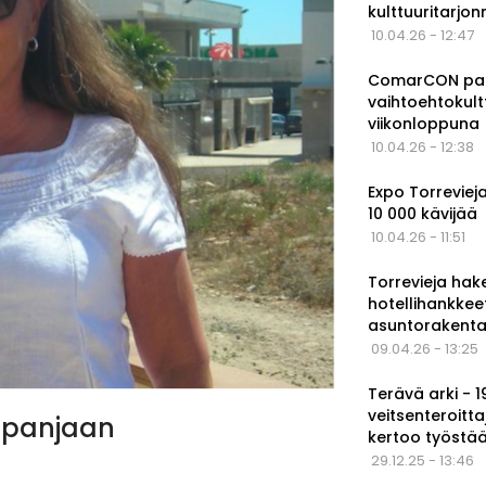
kulttuuritarjo
10.04.26 - 12:47
ComarCON pala
vaihtoehtokul
viikonloppuna
10.04.26 - 12:38
Expo Torrevieja
10 000 kävijää
10.04.26 - 11:51
Torrevieja hak
hotellihankkee
asuntorakenta
09.04.26 - 13:25
Terävä arki - 
veitsenteroitta
Espanjaan
kertoo työstä
29.12.25 - 13:46