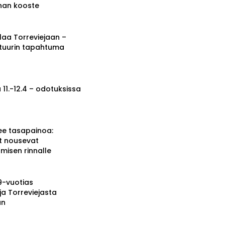
nnan kooste
a Torreviejaan –
ttuurin tapahtuma
 11.-12.4 – odotuksissa
ee tasapainoa:
t nousevat
misen rinnalle
19-vuotias
ja Torreviejasta
än