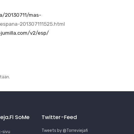
ia/20130711/mas-
-espana-201307111525.html
ojumilla.com/v2/esp/
etään.
ieja.fi SoMe
Twitter-Feed
Tweets by @Torreviejafi
-sivu