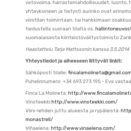
vetovoima, harrastemahdollisuudet, luonto, h
yhteyksineen ja tietysti aurinko ovat erino
viinitilan toimintaan, tai hankkimaan osakkuus
tiedustella suoraan tilalta os.
hallintoneuvos
suomalaisesta kiinteistövälitystoimisto Zari
Haastattelu Tarja Mattssonin kanssa 3.5.2014 
Yhteystiedot ja aiheeseen liittyvät linkit:
Sähköposti tilalle:
fincalamolineta@gmail.co
Puhelinnumero: +34 693 273 195 - Eva vastaa
Finca La Molineta:
http://www.fincalamoline
Vinoteekki:
http://www.vinoteekki.com/
Viini-lehden juttu alueesta ja rypäleistä:
http
monastrell/
Viñaelena:
http://www.vinaelena.com/