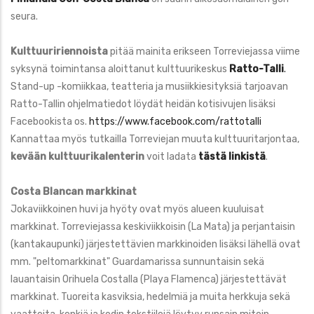
seura.
Kulttuuririennoista
pitää mainita erikseen Torreviejassa viime
syksynä toimintansa aloittanut kulttuurikeskus
Ratto-Talli
.
Stand-up -komiikkaa, teatteria ja musiikkiesityksiä tarjoavan
Ratto-Tallin ohjelmatiedot löydät heidän kotisivujen lisäksi
Facebookista os.
https://www.facebook.com/rattotalli
Kannattaa myös tutkailla Torreviejan muuta kulttuuritarjontaa,
kevään kulttuurikalenterin
voit
ladata
tästä linkistä
.
Costa Blancan markkinat
Jokaviikkoinen huvi ja hyöty ovat myös alueen kuuluisat
markkinat. Torreviejassa keskiviikkoisin (La Mata) ja perjantaisin
(kantakaupunki) järjestettävien markkinoiden lisäksi lähellä ovat
mm. "peltomarkkinat" Guardamarissa sunnuntaisin sekä
lauantaisin Orihuela Costalla (Playa Flamenca) järjestettävät
markkinat. Tuoreita kasviksia, hedelmiä ja muita herkkuja sekä