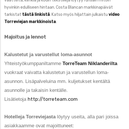
vaatteita, kenkiä ja kodin tekstiilejä löytyy runsain mitoin
hyvinkin edulliseen hintaan. Costa Blancan markkinapäivät
tarkistat
tästä linkistä
. Katso myös hiljattain julkaistu
video
Torreviejan markkinoista
.
Majoitus ja lennot
Kalustetut ja varustellut loma-asunnot
Yhteistyökumppaniltamme
TorreTeam Niklanderilta
vuokraat vaivatta kalustetun ja varustellun loma-
asunnon. Lisäpalveluina mm. kuljetukset kentältä
asunnolle ja takaisin kentälle.
http://torreteam.com
Lisätietoja
Hotelleja Torreviejasta
löytyy useita, alla pari joissa
asiakkaamme ovat majoittuneet: