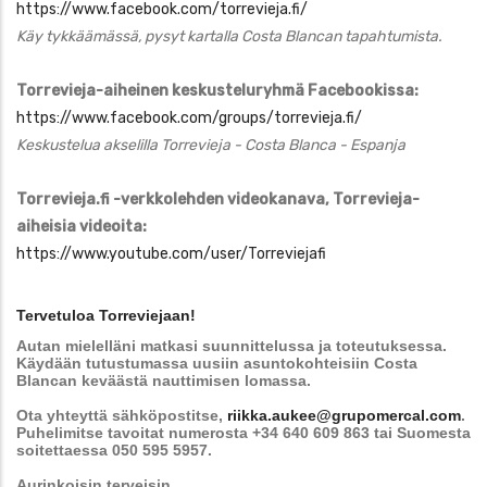
https://www.facebook.com/torrevieja.fi/
Käy tykkäämässä, pysyt kartalla Costa Blancan tapahtumista.
Torrevieja-aiheinen keskusteluryhmä Facebookissa:
https://www.facebook.com/groups/torrevieja.fi/
Keskustelua akselilla Torrevieja - Costa Blanca - Espanja
Torrevieja.fi -verkkolehden videokanava, Torrevieja-
aiheisia videoita:
https://www.youtube.com/user/Torreviejafi
Tervetuloa Torreviejaan!
Autan mielelläni matkasi suunnittelussa ja toteutuksessa.
Käydään tutustumassa uusiin asuntokohteisiin Costa
Blancan keväästä nauttimisen lomassa.
Ota yhteyttä sähköpostitse,
riikka.aukee@grupomercal.com
.
Puhelimitse tavoitat numerosta +34 640 609 863 tai Suomesta
soitettaessa 050 595 5957.
Aurinkoisin terveisin,