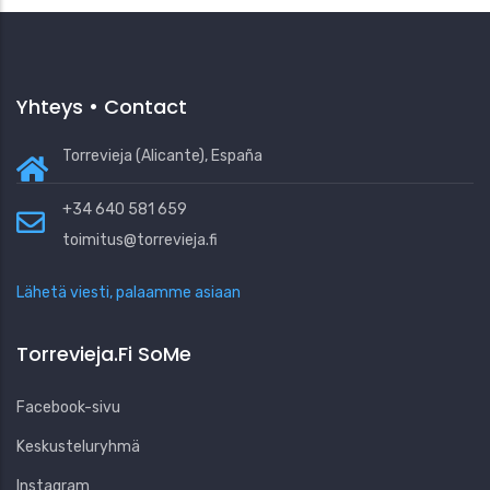
Yhteys • Contact
Torrevieja (Alicante), España
+34 640 581 659
toimitus@torrevieja.fi
Lähetä viesti, palaamme asiaan
Torrevieja.fi SoMe
Facebook-sivu
Keskusteluryhmä
Instagram