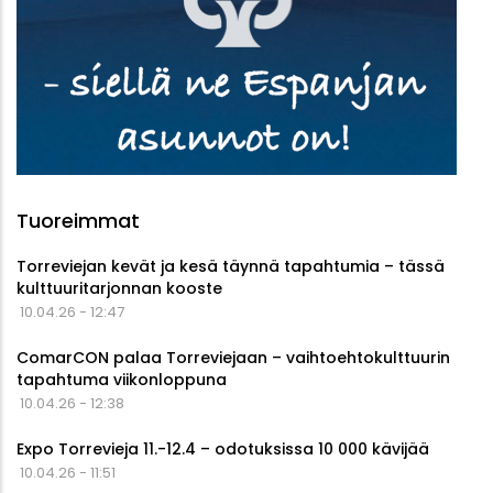
Tuoreimmat
Torreviejan kevät ja kesä täynnä tapahtumia – tässä
kulttuuritarjonnan kooste
10.04.26 - 12:47
ComarCON palaa Torreviejaan – vaihtoehtokulttuurin
tapahtuma viikonloppuna
10.04.26 - 12:38
Expo Torrevieja 11.-12.4 – odotuksissa 10 000 kävijää
10.04.26 - 11:51