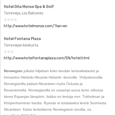
Hotel Dña Monse Spa & Golf
Torrevieja, Los Balcones
☆☆☆☆
http://www.hotelmonse.com/?lan=en
Hotel Fontana Plaza
Torreviejan keskusta
☆☆☆
http://www.hotelfontanaplaza.com/EN/hotel.html
Norwegian
julkaisi hiljattain koko kevään lentoaikataulut ja
hinnaston Helsinki-Alicante-Helsinki -lennoille. Yhdyslennoilla
Norwegianilla pääset Alicanteen myös Oulusta ja
Rovaniemeltä.
Norwegianilla on useampi suora lento viikossa
tänne Espanjan lämpöön, lisäksi on lentoja mm. Tukholman ja
Kööpenhaminan kautta. Ryanair ei toistaiseksi lennä Suomesta
Alicanteen.
Katso lentotilanne Norwegianin sivuilta, os.