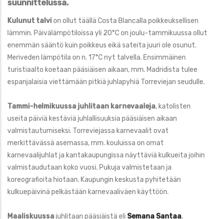
suunnittelussa
.
Kulunut talvi
on ollut täällä Costa Blancalla poikkeuksellisen
lämmin. Päivälämpötiloissa yli 20°C on joulu-tammikuussa ollut
enemmän sääntö kuin poikkeus eikä sateita juuri ole osunut.
Meriveden lämpötila on n. 17°C nyt talvella. Ensimmäinen
turistiaalto koetaan pääsiäisen aikaan, mm. Madridista tulee
espanjalaisia viettämään pitkiä juhlapyhiä Torreviejan seudulle.
Tammi-helmikuussa juhlitaan
karnevaaleja
, katolisten
useita päiviä kestäviä juhlallisuuksia pääsiäisen aikaan
valmistautumiseksi. Torreviejassa karnevaalit ovat
merkittävässä asemassa, mm. kouluissa on omat
karnevaalijuhlat ja kantakaupungissa näyttäviä kulkueita joihin
valmistaudutaan koko vuosi. Pukuja valmistetaan ja
koreografioita hiotaan. Kaupungin keskusta pyhitetään
kulkuepäivinä pelkästään karnevaaliväen käyttöön.
Maaliskuussa
juhlitaan pääsiäistä eli
Semana Santaa
,