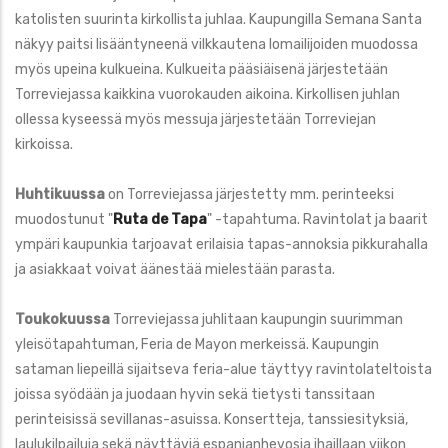
katolisten suurinta kirkollista juhlaa. Kaupungilla Semana Santa
näkyy paitsi lisääntyneenä vilkkautena lomailijoiden muodossa
myös upeina kulkueina. Kulkueita pääsiäisenä järjestetään
Torreviejassa kaikkina vuorokauden aikoina. Kirkollisen juhlan
ollessa kyseessä myös messuja järjestetään Torreviejan
kirkoissa.
Huhtikuussa
on Torreviejassa järjestetty mm. perinteeksi
muodostunut "
Ruta de Tapa
" -tapahtuma. Ravintolat ja baarit
ympäri kaupunkia tarjoavat erilaisia tapas-annoksia pikkurahalla
ja asiakkaat voivat äänestää mielestään parasta.
Toukokuussa
Torreviejassa juhlitaan kaupungin suurimman
yleisötapahtuman, Feria de Mayon merkeissä. Kaupungin
sataman liepeillä sijaitseva feria-alue täyttyy ravintolateltoista
joissa syödään ja juodaan hyvin sekä tietysti tanssitaan
perinteisissä sevillanas-asuissa. Konsertteja, tanssiesityksiä,
laulukilpailuja sekä näyttäviä espanjanhevosia ihaillaan viikon