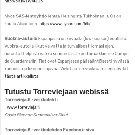
http://bit.ly/1W4tJUb
Myös
SAS-lentoyhtiö
lentää Helsingistä Tukholman ja Oslon
kautta Alicanteen:
https://www.flysas.com/fi/fi/
Vuokra-autoilu
Espanjassa on keväällä (low-season) edullista.
Vuokra-autolla liikut vaivatta ja turvallisesti lomasi ajan,
hurautat helposti vaikka sunnuntaisille peltomarkkinoille Campo
de Guardamariin. Tiet ovat Espanjassa pääsääntöisesti hyvässä
kunnossa ja liikenne sujuvaa. Vinkit auton vuokraamiseen löydät
tästä artikkelista
.
Tutustu Torreviejaan webissä
Torrevieja.fi -verkkolehti
www.torrevieja.fi
Costa Blancan Suomalaiset Sivut
Torrevieja.fi -verkkolehden Facebook-sivu