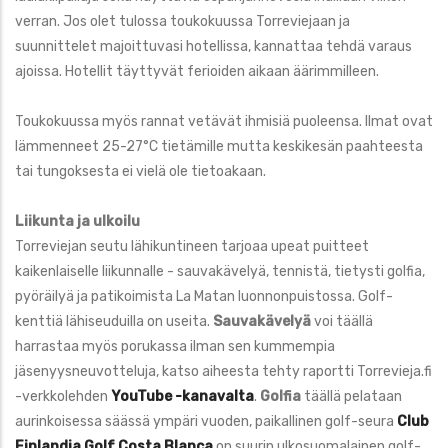
verran. Jos olet tulossa toukokuussa Torreviejaan ja
suunnittelet majoittuvasi hotellissa, kannattaa tehdä varaus
ajoissa. Hotellit täyttyvät ferioiden aikaan äärimmilleen.
Toukokuussa myös rannat vetävät ihmisiä puoleensa. Ilmat ovat
lämmenneet 25-27°C tietämille mutta keskikesän paahteesta
tai tungoksesta ei vielä ole tietoakaan.
Liikunta ja ulkoilu
Torreviejan seutu lähikuntineen tarjoaa upeat puitteet
kaikenlaiselle liikunnalle - sauvakävelyä, tennistä, tietysti golfia,
pyöräilyä ja patikoimista La Matan luonnonpuistossa. Golf-
kenttiä lähiseuduilla on useita.
Sauvakävelyä
voi täällä
harrastaa myös porukassa ilman sen kummempia
jäsenyysneuvotteluja, katso aiheesta tehty raportti Torrevieja.fi
-verkkolehden
YouTube -kanavalta
.
Golfia
täällä pelataan
aurinkoisessa säässä ympäri vuoden, paikallinen golf-seura
Club
Finlandia Golf Costa Blanca
on
suurin ulkosuomalainen golf-