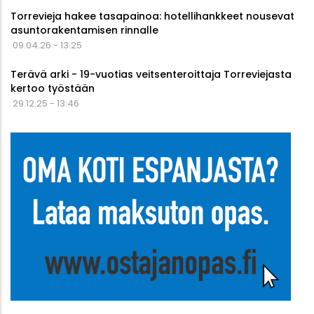
Torrevieja hakee tasapainoa: hotellihankkeet nousevat
asuntorakentamisen rinnalle
09.04.26 - 13:25
Terävä arki - 19-vuotias veitsenteroittaja Torreviejasta
kertoo työstään
29.12.25 - 13:46