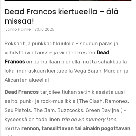
Dead Francos kiertueella – älä
missaa!
Jarno Halme
30.10.2025
Rokkarit ja punkkarit kuulolle – seudun paras ja
viihdyttävin tanssi- ja viihdeorkesteri
Dead
Francos
on parhaillaan pienellä mutta sähäkkäällä
loka-marraskuun kiertueella Vega Bajan, Murcian ja
Alicanten alueella!
Dead Francos
tarjoilee tiukan setin klassista uusi
aalto, punk- ja rock-musiikkia (The Clash, Ramones,
Sex Pistols, The Jam, Buzzcocks, Green Day jne.) –
kyseessä on todellinen
trip down memory lane
,
mutta
rennon, tanssittavan tai ainakin pogottavan