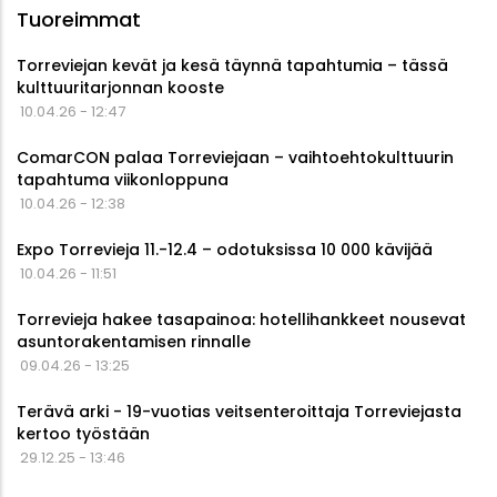
Tuoreimmat
Torreviejan kevät ja kesä täynnä tapahtumia – tässä
kulttuuritarjonnan kooste
10.04.26 - 12:47
ComarCON palaa Torreviejaan – vaihtoehtokulttuurin
tapahtuma viikonloppuna
10.04.26 - 12:38
Expo Torrevieja 11.-12.4 – odotuksissa 10 000 kävijää
10.04.26 - 11:51
Torrevieja hakee tasapainoa: hotellihankkeet nousevat
asuntorakentamisen rinnalle
09.04.26 - 13:25
Terävä arki - 19-vuotias veitsenteroittaja Torreviejasta
kertoo työstään
29.12.25 - 13:46