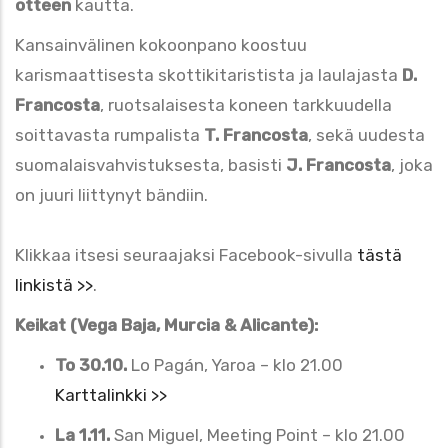
otteen
kautta.
Kansainvälinen kokoonpano koostuu
karismaattisesta skottikitaristista ja laulajasta
D.
Francosta
, ruotsalaisesta koneen tarkkuudella
soittavasta rumpalista
T. Francosta
, sekä uudesta
suomalaisvahvistuksesta, basisti
J. Francosta
, joka
on juuri liittynyt bändiin.
Klikkaa itsesi seuraajaksi Facebook-sivulla
tästä
linkistä >>
.
Keikat (Vega Baja, Murcia & Alicante):
To 30.10.
Lo Pagán, Yaroa – klo 21.00
Karttalinkki >>
La 1.11.
San Miguel, Meeting Point – klo 21.00