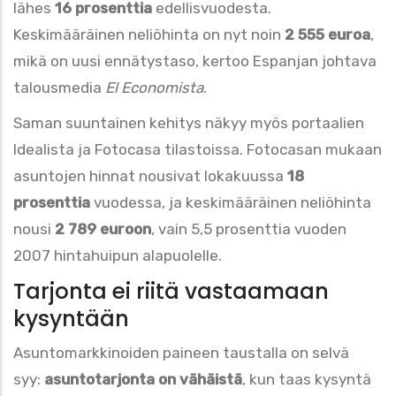
lähes
16 prosenttia
edellisvuodesta.
Keskimääräinen neliöhinta on nyt noin
2 555 euroa
,
mikä on uusi ennätystaso, kertoo Espanjan johtava
talousmedia
El Economista
.
Saman suuntainen kehitys näkyy myös portaalien
Idealista ja Fotocasa tilastoissa. Fotocasan mukaan
asuntojen hinnat nousivat lokakuussa
18
prosenttia
vuodessa, ja keskimääräinen neliöhinta
nousi
2 789 euroon
, vain 5,5 prosenttia vuoden
2007 hintahuipun alapuolelle.
Tarjonta ei riitä vastaamaan
kysyntään
Asuntomarkkinoiden paineen taustalla on selvä
syy:
asuntotarjonta on vähäistä
, kun taas kysyntä