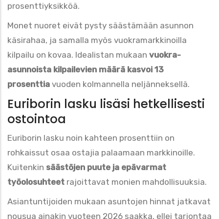
prosenttiyksikköä.
Monet nuoret eivät pysty säästämään asunnon
käsirahaa, ja samalla myös vuokramarkkinoilla
kilpailu on kovaa. Idealistan mukaan
vuokra-
asunnoista kilpailevien määrä kasvoi 13
prosenttia
vuoden kolmannella neljänneksellä.
Euriborin lasku lisäsi hetkellisesti
ostointoa
Euriborin lasku noin kahteen prosenttiin on
rohkaissut osaa ostajia palaamaan markkinoille.
Kuitenkin
säästöjen puute ja epävarmat
työolosuhteet
rajoittavat monien mahdollisuuksia.
Asiantuntijoiden mukaan asuntojen hinnat jatkavat
nousua ainakin vuoteen 2026 saakka, ellei tarjontaa