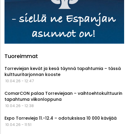
Tuoreimmat
Torreviejan kevät ja kesä täynnä tapahtumia – tässä
kulttuuritarjonnan kooste
10.04.26 - 12:47
ComarCON palaa Torreviejaan – vaihtoehtokulttuurin
tapahtuma viikonloppuna
10.04.26 - 12:38
Expo Torrevieja 11.-12.4 – odotuksissa 10 000 kävijää
10.04.26 - 11:51