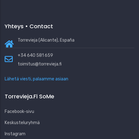
Yhteys • Contact
Torrevieja (Alicante), España
+34 640 581 659
toimitus@torrevieja.fi
Lähetä viesti, palaamme asiaan
Torrevieja.fi SoMe
Facebook-sivu
Keskusteluryhmä
Instagram