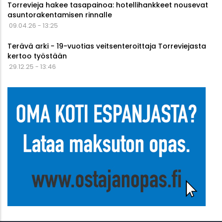
Torrevieja hakee tasapainoa: hotellihankkeet nousevat
asuntorakentamisen rinnalle
09.04.26 - 13:25
Terävä arki - 19-vuotias veitsenteroittaja Torreviejasta
kertoo työstään
29.12.25 - 13:46