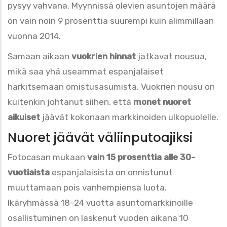
pysyy vahvana. Myynnissä olevien asuntojen määrä
on vain noin 9 prosenttia suurempi kuin alimmillaan
vuonna 2014.
Samaan aikaan
vuokrien hinnat
jatkavat nousua,
mikä saa yhä useammat espanjalaiset
harkitsemaan omistusasumista. Vuokrien nousu on
kuitenkin johtanut siihen, että
monet nuoret
aikuiset
jäävät kokonaan markkinoiden ulkopuolelle.
Nuoret jäävät väliinputoajiksi
Fotocasan mukaan
vain 15 prosenttia alle 30-
vuotiaista
espanjalaisista on onnistunut
muuttamaan pois vanhempiensa luota.
Ikäryhmässä 18–24 vuotta asuntomarkkinoille
osallistuminen on laskenut vuoden aikana 10