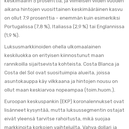
keskimäärin 5 prosenttia, ja viimeisen viiden vuoden
aikana hintojen vuosittainen keskimääräinen kasvu
on ollut 7,9 prosenttia – enemmän kuin esimerkiksi
Portugalissa (7,8 %), Italiassa (2,9 %) tai Englannissa
(1,9 %).
Luksusmarkkinoiden ohella ulkomaalainen
keskiluokka on erityisen kiinnostunut maan
rannikoilla sijaitsevista kohteista. Costa Blanca ja
Costa del Sol ovat suosituimpia alueita, joissa
asuntokauppa käy vilkkaana ja hintojen nousu on
ollut maan keskiarvoa nopeampaa (toim.huom.).
Euroopan keskuspankin (EKP) koronalennukset ovat
lisänneet kysyntää, mutta luksussegmentin ostajat
eivät yleensä tarvitse rahoitusta, mikä suojaa
markkinoita korkojen vaihteluilta. Vahva dollari ja