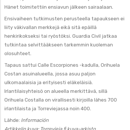
Hänet toimitettiin ensiavun jälkeen sairaalaan.
Ensivaiheen tutkimusten perusteella tapaukseen ei
liity väkivallan merkkejä eikä sitä epäillä
henkirikokseksi tai ryöstöksi. Guardia Civil jatkaa
tutkintaa selvittääkseen tarkemmin kuoleman
olosuhteet.
Tapaus sattui Calle Escorpiones -kadulla, Orihuela
Costan asuinalueella, jossa asuu paljon
ulkomaalaisia ja erityisesti eläkeläisiä.
Irlantilaisyhteisö on alueella merkittävä, sillä
Orihuela Costalla on virallisesti kirjoilla lähes 700
irlantilaista ja Torreviejassa noin 400.
Lähde:
Información
Artikkelin kuva: Torrevieja.fi kuva-arkisto.