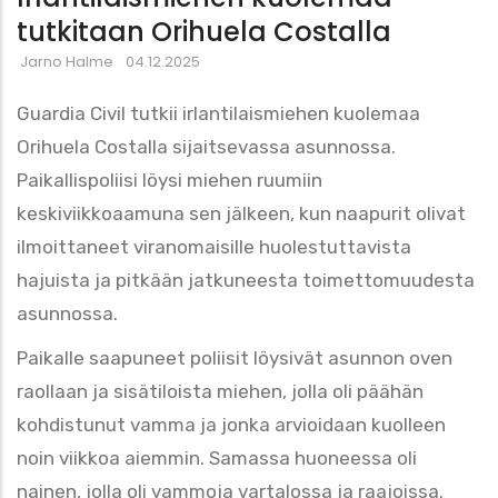
tutkitaan Orihuela Costalla
Jarno Halme
04.12.2025
Guardia Civil tutkii irlantilaismiehen kuolemaa
Orihuela Costalla sijaitsevassa asunnossa.
Paikallispoliisi löysi miehen ruumiin
keskiviikkoaamuna sen jälkeen, kun naapurit olivat
ilmoittaneet viranomaisille huolestuttavista
hajuista ja pitkään jatkuneesta toimettomuudesta
asunnossa.
Paikalle saapuneet poliisit löysivät asunnon oven
raollaan ja sisätiloista miehen, jolla oli päähän
kohdistunut vamma ja jonka arvioidaan kuolleen
noin viikkoa aiemmin. Samassa huoneessa oli
nainen, jolla oli vammoja vartalossa ja raajoissa.