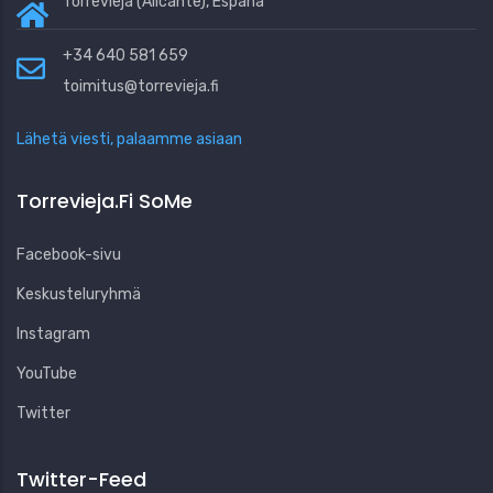
Torrevieja (Alicante), España
+34 640 581 659
toimitus@torrevieja.fi
Lähetä viesti, palaamme asiaan
Torrevieja.fi SoMe
Facebook-sivu
Keskusteluryhmä
Instagram
YouTube
Twitter
Twitter-Feed