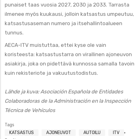
punaiset taas vuosia 2027, 2030 ja 2033. Tarrasta
ilmenee myös kuukausi, jolloin katsastus umpeutuu,
katsastusaseman numero ja itsehallintoalueen
tunnus.
AECA-ITV muistuttaa, ettei kyse ole vain
koristeesta: katsastustarra on virallinen ajoneuvon
asiakirja, joka on pidettävä kunnossa samalla tavoin
kuin rekisteriote ja vakuutustodistus.
Lähde ja kuva: Asociación Española de Entidades
Colaboradoras de la Administración en la Inspección
Técnica de Vehículos
Tags
KATSASTUS
AJONEUVOT
AUTOILU
ITV