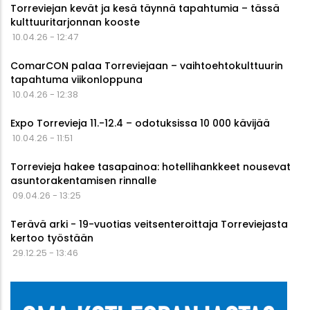
Torreviejan kevät ja kesä täynnä tapahtumia – tässä
kulttuuritarjonnan kooste
10.04.26 - 12:47
ComarCON palaa Torreviejaan – vaihtoehtokulttuurin
tapahtuma viikonloppuna
10.04.26 - 12:38
Expo Torrevieja 11.-12.4 – odotuksissa 10 000 kävijää
10.04.26 - 11:51
Torrevieja hakee tasapainoa: hotellihankkeet nousevat
asuntorakentamisen rinnalle
09.04.26 - 13:25
Terävä arki - 19-vuotias veitsenteroittaja Torreviejasta
kertoo työstään
29.12.25 - 13:46