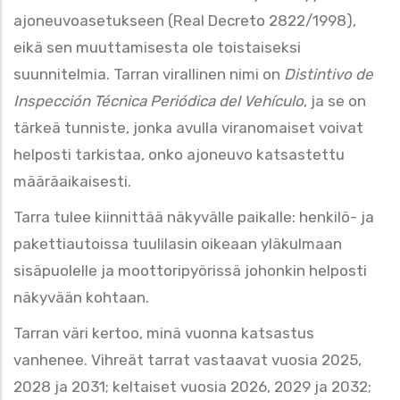
ajoneuvoasetukseen (Real Decreto 2822/1998),
eikä sen muuttamisesta ole toistaiseksi
suunnitelmia. Tarran virallinen nimi on
Distintivo de
Inspección Técnica Periódica del Vehículo
, ja se on
tärkeä tunniste, jonka avulla viranomaiset voivat
helposti tarkistaa, onko ajoneuvo katsastettu
määräaikaisesti.
Tarra tulee kiinnittää näkyvälle paikalle: henkilö- ja
pakettiautoissa tuulilasin oikeaan yläkulmaan
sisäpuolelle ja moottoripyörissä johonkin helposti
näkyvään kohtaan.
Tarran väri kertoo, minä vuonna katsastus
vanhenee. Vihreät tarrat vastaavat vuosia 2025,
2028 ja 2031; keltaiset vuosia 2026, 2029 ja 2032;