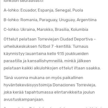
lohkoon seuraavasti:
A-lohko: Ecuador, Espanja, Senegal, Puola
B-lohko: Romania, Paraguay, Uruguay, Argentiina
C-lohko: Ukraina, Marokko, Brasilia, Kolumbia
Ottelut pelataan Torreviejan Ciudad Deportiva -
urheilukeskuksen fútbol 7 -kentillä. Turnaus
käynnistyy lauantaina kello 9.15 joukkueiden
paraatilla ja kansallishymneillä, minkä jälkeen
pelataan kaikki alkulohkojen ottelut iltaan saakka.
Tänä vuonna mukana on myös paikallinen
hyväntekeväisyystoimija Donaciones Torrevieja,
joka kerää tapahtumassa elintarvikkeita joulun
avustuskampanjaan.