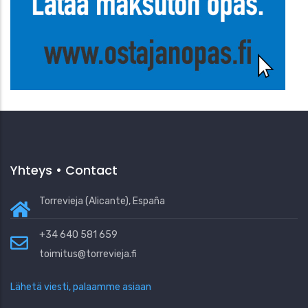
Yhteys • Contact
Torrevieja (Alicante), España
+34 640 581 659
toimitus@torrevieja.fi
Lähetä viesti, palaamme asiaan