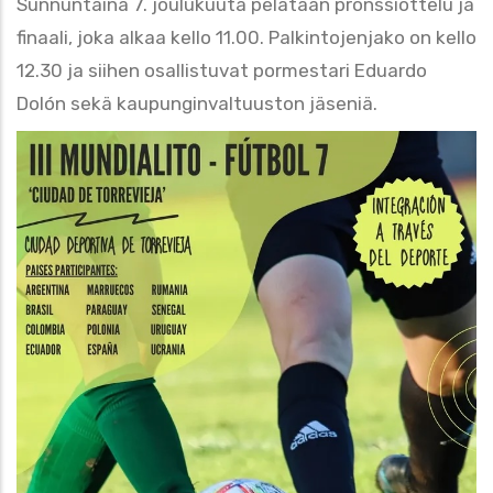
Sunnuntaina 7. joulukuuta pelataan pronssiottelu ja
finaali, joka alkaa kello 11.00. Palkintojenjako on kello
12.30 ja siihen osallistuvat pormestari Eduardo
Dolón sekä kaupunginvaltuuston jäseniä.