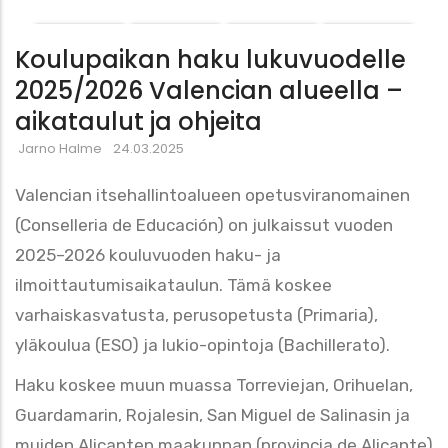
Koulupaikan haku lukuvuodelle
2025/2026 Valencian alueella –
aikataulut ja ohjeita
Jarno Halme
24.03.2025
Valencian itsehallintoalueen opetusviranomainen
(Conselleria de Educación) on julkaissut vuoden
2025–2026 kouluvuoden haku- ja
ilmoittautumisaikataulun. Tämä koskee
varhaiskasvatusta, perusopetusta (Primaria),
yläkoulua (ESO) ja lukio-opintoja (Bachillerato).
Haku koskee muun muassa Torreviejan, Orihuelan,
Guardamarin, Rojalesin, San Miguel de Salinasin ja
muiden Alicanten maakunnan (provincia de Alicante)