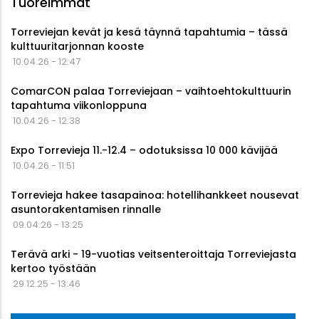
Tuoreimmat
Torreviejan kevät ja kesä täynnä tapahtumia – tässä
kulttuuritarjonnan kooste
10.04.26 - 12:47
ComarCON palaa Torreviejaan – vaihtoehtokulttuurin
tapahtuma viikonloppuna
10.04.26 - 12:38
Expo Torrevieja 11.-12.4 – odotuksissa 10 000 kävijää
10.04.26 - 11:51
Torrevieja hakee tasapainoa: hotellihankkeet nousevat
asuntorakentamisen rinnalle
09.04.26 - 13:25
Terävä arki - 19-vuotias veitsenteroittaja Torreviejasta
kertoo työstään
29.12.25 - 13:46