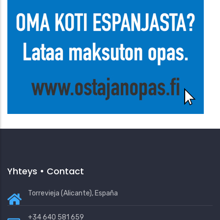
Yhteys • Contact
Torrevieja (Alicante), España
+34 640 581 659