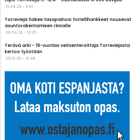
10.04.26 - 11:51
Torrevieja hakee tasapainoa: hotellihankkeet nousevat
asuntorakentamisen rinnalle
09.04.26 - 13:25
Terävä arki - 19-vuotias veitsenteroittaja Torreviejasta
kertoo työstään
29.12.25 - 13:46