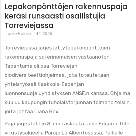
Lepakonpönttöjen rakennuspaja
keräsi runsaasti osallistujia
Torreviejassa
Jarno Halme
14.11.2025
Torreviejassa järjestetty lepakonpönttöjen
rakennuspaja sai erinomaisen vastaanoton.
Tapahtuma oli osa Torreviejan
biodiversiteettiohjelmaa, jota toteutetaan
yhteistyössä Kaakkois-Espanjan
luonnonsuojeluyhdistyksen ANSE:n kanssa. Ohjelma
kuuluu kaupungin tuholaistorjunnan toimenpiteisiin,
joita johtaa Diana Box.
Paja järjestettiin 8. marraskuuta José Eduardo Gil -
virkistysalueella Paraje Lo Albentosassa. Paikalle