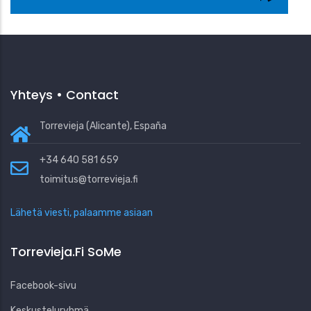
Yhteys • Contact
Torrevieja (Alicante), España
+34 640 581 659
toimitus@torrevieja.fi
Lähetä viesti, palaamme asiaan
Torrevieja.fi SoMe
Facebook-sivu
Keskusteluryhmä