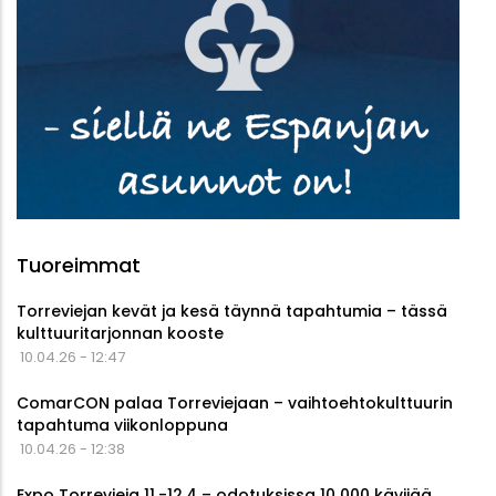
Tuoreimmat
Torreviejan kevät ja kesä täynnä tapahtumia – tässä
kulttuuritarjonnan kooste
10.04.26 - 12:47
ComarCON palaa Torreviejaan – vaihtoehtokulttuurin
tapahtuma viikonloppuna
10.04.26 - 12:38
Expo Torrevieja 11.-12.4 – odotuksissa 10 000 kävijää