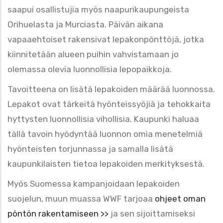
saapui osallistujia myös naapurikaupungeista
Orihuelasta ja Murciasta. Päivän aikana
vapaaehtoiset rakensivat lepakonpönttöjä, jotka
kiinnitetään alueen puihin vahvistamaan jo
olemassa olevia luonnollisia lepopaikkoja.
Tavoitteena on lisätä lepakoiden määrää luonnossa.
Lepakot ovat tärkeitä hyönteissyöjiä ja tehokkaita
hyttysten luonnollisia vihollisia. Kaupunki haluaa
tällä tavoin hyödyntää luonnon omia menetelmiä
hyönteisten torjunnassa ja samalla lisätä
kaupunkilaisten tietoa lepakoiden merkityksestä.
Myös Suomessa kampanjoidaan lepakoiden
suojelun, muun muassa WWF tarjoaa
ohjeet oman
pöntön rakentamiseen >>
ja sen sijoittamiseksi