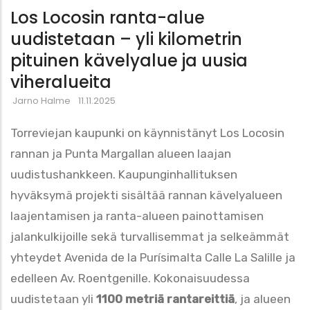
Los Locosin ranta-alue
uudistetaan – yli kilometrin
pituinen kävelyalue ja uusia
viheralueita
Jarno Halme
11.11.2025
Torreviejan kaupunki on käynnistänyt Los Locosin
rannan ja Punta Margallan alueen laajan
uudistushankkeen. Kaupunginhallituksen
hyväksymä projekti sisältää rannan kävelyalueen
laajentamisen ja ranta-alueen painottamisen
jalankulkijoille sekä turvallisemmat ja selkeämmät
yhteydet Avenida de la Purísimalta Calle La Salille ja
edelleen Av. Roentgenille. Kokonaisuudessa
uudistetaan yli
1100 metriä rantareittiä
, ja alueen