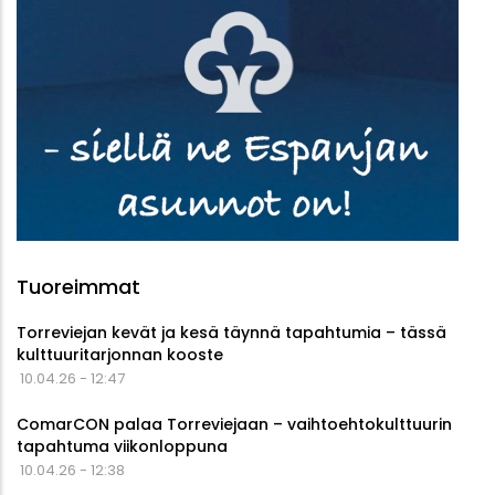
Tuoreimmat
Torreviejan kevät ja kesä täynnä tapahtumia – tässä
kulttuuritarjonnan kooste
10.04.26 - 12:47
ComarCON palaa Torreviejaan – vaihtoehtokulttuurin
tapahtuma viikonloppuna
10.04.26 - 12:38