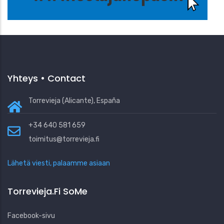
Yhteys • Contact
Torrevieja (Alicante), España
+34 640 581 659
toimitus@torrevieja.fi
Lähetä viesti, palaamme asiaan
Torrevieja.fi SoMe
Facebook-sivu