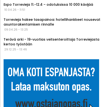
Expo Torrevieja 11.-12.4 – odotuksissa 10 000 kävijää
10.04.26 - 11:51
Torrevieja hakee tasapainoa: hotellihankkeet nousevat
asuntorakentamisen rinnalle
09.04.26 - 13:25
Terävä arki - 19-vuotias veitsenteroittaja Torreviejasta
kertoo työstään
29.12.25 - 13:46