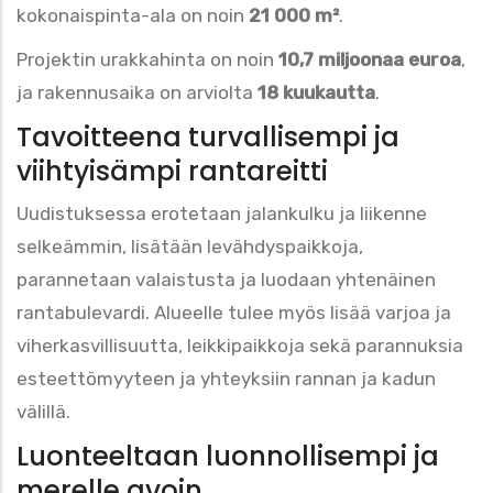
kokonaispinta-ala on noin
21 000 m²
.
Projektin urakkahinta on noin
10,7 miljoonaa euroa
,
ja rakennusaika on arviolta
18 kuukautta
.
Tavoitteena turvallisempi ja
viihtyisämpi rantareitti
Uudistuksessa erotetaan jalankulku ja liikenne
selkeämmin, lisätään levähdyspaikkoja,
parannetaan valaistusta ja luodaan yhtenäinen
rantabulevardi. Alueelle tulee myös lisää varjoa ja
viherkasvillisuutta, leikkipaikkoja sekä parannuksia
esteettömyyteen ja yhteyksiin rannan ja kadun
välillä.
Luonteeltaan luonnollisempi ja
merelle avoin