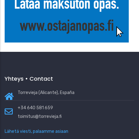
Yhteys • Contact
Torrevieja (Alicante), España
+34 640 581 659
toimitus@torrevieja.fi
Lähetä viesti, palaamme asiaan