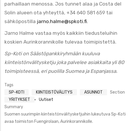
parhaillaan menossa. Jos tunnet alaa ja Costa del
Solin alueen ota yhteyttä, +34 640 581 659 tai
sähköpostilla
jarno.halme@spkoti.fi
.
Jarno Halme vastaa myös kaikkiin tiedusteluihin
koskien Aurinkorannikolle tulevaa toimipistettä.
Sp-Koti on Säästöpankkiryhmään kuuluva
kiinteistönvälitysketju joka palvelee asiakkaita yli 80
toimipisteessä, eri puolilla Suomea ja Espanjassa.
Tags
SP-KOTI
KIINTEISTÖVÄLITYS
ASUNNOT
Section
YRITYKSET
Uutiset
Summary
Suomen suurimpiin kiinteistönvälitysketjuihin lukeutuva Sp-Koti
avaa toimiston Fuengirolaan, Aurinkorannikolle.