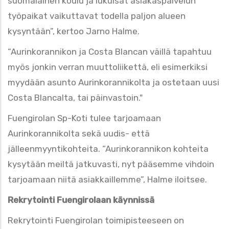
suomalainen koulu ja lukuisat asiakaspalvelun
työpaikat vaikuttavat todella paljon alueen
kysyntään”, kertoo Jarno Halme.
“Aurinkorannikon ja Costa Blancan väillä tapahtuu
myös jonkin verran muuttoliikettä, eli esimerkiksi
myydään asunto Aurinkorannikolta ja ostetaan uusi
Costa Blancalta, tai päinvastoin."
Fuengirolan Sp-Koti tulee tarjoamaan
Aurinkorannikolta sekä uudis- että
jälleenmyyntikohteita. “Aurinkorannikon kohteita
kysytään meiltä jatkuvasti, nyt pääsemme vihdoin
tarjoamaan niitä asiakkaillemme”, Halme iloitsee.
Rekrytointi Fuengirolaan käynnissä
Rekrytointi Fuengirolan toimipisteeseen on