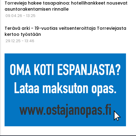
Torrevieja hakee tasapainoa: hotellihankkeet nousevat
asuntorakentamisen rinnalle
09.04.26 - 13:25
Terävä arki - 19-vuotias veitsenteroittaja Torreviejasta
kertoo työstään
29.12.25 - 13:46