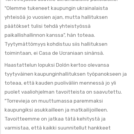
"Olemme tukeneet kaupungin ukrainalaista
yhteisöä jo vuosien ajan, mutta hallituksen
päätökset tulisi tehdä yhteistyössä
paikallishallinnon kanssa", hän toteaa.
Tyytymättömyys kohdistuu siis hallituksen
toimintaan, ei Casa de Ucraniaan sinänsä.
Haastattelun lopuksi Dolón kertoo olevansa
tyytyväinen kaupunginhallituksen työpanokseen ja
toteaa, että kauden puoliväliin mennessä jo yli
puolet vaaliohjelman tavoitteista on saavutettu.
"Torrevieja on muuttumassa paremmaksi
kaupungiksi asukkailleen ja matkailijoilleen.
Tavoitteemme on jatkaa tätä kehitystä ja
varmistaa, että kaikki suunnitellut hankkeet