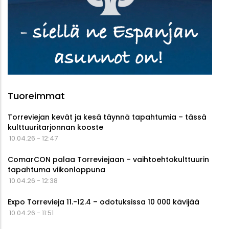
Tuoreimmat
Torreviejan kevät ja kesä täynnä tapahtumia – tässä
kulttuuritarjonnan kooste
10.04.26 - 12:47
ComarCON palaa Torreviejaan – vaihtoehtokulttuurin
tapahtuma viikonloppuna
10.04.26 - 12:38
Expo Torrevieja 11.-12.4 – odotuksissa 10 000 kävijää
10.04.26 - 11:51