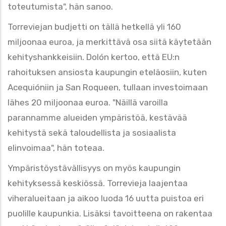
toteutumista", hän sanoo.
Torreviejan budjetti on tällä hetkellä yli 160
miljoonaa euroa, ja merkittävä osa siitä käytetään
kehityshankkeisiin. Dolón kertoo, että EU:n
rahoituksen ansiosta kaupungin eteläosiin, kuten
Acequióniin ja San Roqueen, tullaan investoimaan
lähes 20 miljoonaa euroa. "Näillä varoilla
parannamme alueiden ympäristöä, kestävää
kehitystä sekä taloudellista ja sosiaalista
elinvoimaa", hän toteaa.
Ympäristöystävällisyys on myös kaupungin
kehityksessä keskiössä. Torrevieja laajentaa
viheralueitaan ja aikoo luoda 16 uutta puistoa eri
puolille kaupunkia. Lisäksi tavoitteena on rakentaa