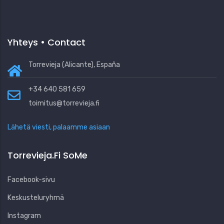
Yhteys • Contact
Torrevieja (Alicante), España
+34 640 581 659
toimitus@torrevieja.fi
Lähetä viesti, palaamme asiaan
Torrevieja.fi SoMe
Facebook-sivu
Keskusteluryhmä
Instagram