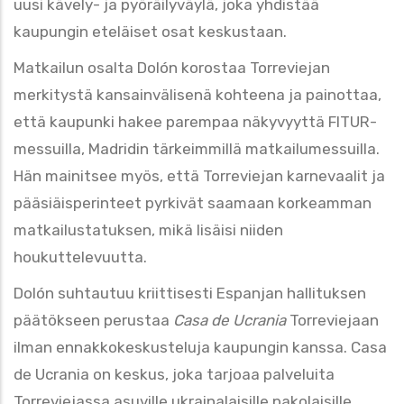
uusi kävely- ja pyöräilyväylä, joka yhdistää
kaupungin eteläiset osat keskustaan.
Matkailun osalta Dolón korostaa Torreviejan
merkitystä kansainvälisenä kohteena ja painottaa,
että kaupunki hakee
parempaa
näkyvyyttä FITUR-
messuilla, Madridin tärkeimmillä matkailumessuilla.
Hän mainitsee myös, että Torreviejan karnevaalit ja
pääsiäisperinteet pyrkivät saamaan korkeamman
matkailustatuksen, mikä lisäisi niiden
houkuttelevuutta.
Dolón suhtautuu kriittisesti Espanjan hallituksen
päätökseen perustaa
Casa
de
Ucrania
Torreviejaan
ilman ennakkokeskusteluja kaupungin kanssa. Casa
de Ucrania on keskus, joka tarjoaa palveluita
Torreviejassa asuville ukrainalaisille pakolaisille.