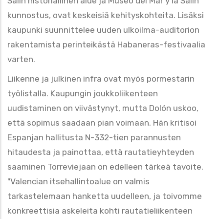
Salin historiallinen alue ja Museo del Mar y la Salin
kunnostus, ovat keskeisiä kehityskohteita. Lisäksi
kaupunki suunnittelee uuden ulkoilma-auditorion
rakentamista perinteikästä Habaneras-festivaalia
varten.
Liikenne ja julkinen infra ovat myös pormestarin
työlistalla. Kaupungin joukkoliikenteen
uudistaminen on viivästynyt, mutta Dolón uskoo,
että sopimus saadaan pian voimaan. Hän kritisoi
Espanjan
hallitusta N-332-tien parannusten
hitaudesta ja painottaa, että rautatieyhteyden
saaminen Torreviejaan on edelleen tärkeä tavoite.
"Valencian itsehallintoalue on valmis
tarkastelemaan hanketta uudelleen, ja toivomme
konkreettisia askeleita kohti rautatieliikenteen