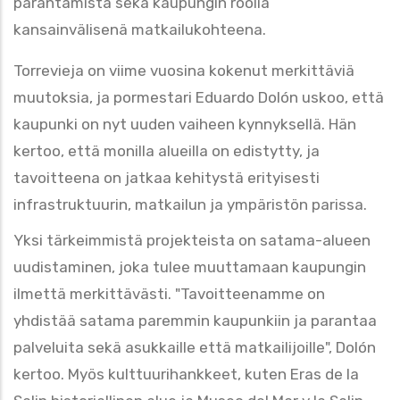
parantamista sekä kaupungin roolia
kansainvälisenä matkailukohteena.
Torrevieja on viime vuosina kokenut merkittäviä
muutoksia, ja pormestari Eduardo Dolón uskoo, että
kaupunki on nyt uuden vaiheen kynnyksellä. Hän
kertoo, että monilla alueilla on edistytty, ja
tavoitteena on jatkaa kehitystä erityisesti
infrastruktuurin, matkailun ja ympäristön parissa.
Yksi tärkeimmistä projekteista on satama-alueen
uudistaminen, joka tulee muuttamaan kaupungin
ilmettä merkittävästi. "Tavoitteenamme on
yhdistää satama paremmin kaupunkiin ja parantaa
palveluita sekä asukkaille että matkailijoille", Dolón
kertoo. Myös kulttuurihankkeet, kuten Eras de la