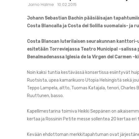
Jarno Halme
10.02.2015
Johann Sebastian Bachin pääsiäisajan tapahtumii
Costa Blancalla ja Costa del Solilla suomalais- ja 
Costa Blancan luterilaisen seurakunnan kanttori-
esitetään Torreviejassa Teatro Municipal –salissa 
Benalmadenassa Iglesia de la Virgen del Carmen –ki
Noin kaksi tuntia kestävässä konsertissa esiintyvät h
Ruotsista, upea kamarikuoro Utopia Helsingistä sekä jou
Teppo Lampela, altto, Tuomas Katajala, tenori, Charles Bar
Ruuttunen, basso.
Kapellimestarina toimiva Heikki Seppänen on aikaisemm
kertaa ja Rossinin Petite messe sollentea 20 kertaa eri 
Kevään ehdottoman merkkitapahtuman ovat järjestänee