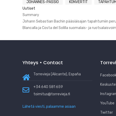
JOHANNES-PASSIO
KONVERTIT
TAPAHTU
Uutiset
Summary
Johann Sebastian Bachin pääsiäisajan tapahtumiin pe
Blancalla ja Costa del Solilla suomalais- ja ruotsalaisvo
Yhteys • Contact
Torrev
Torrevieja (Alicante), España
Facebook
Keskuste
+34 640 581 659
Instagra
toimitus@torrevieja.fi
YouTube
Lähetä viesti, palaamme asiaan
Twitter