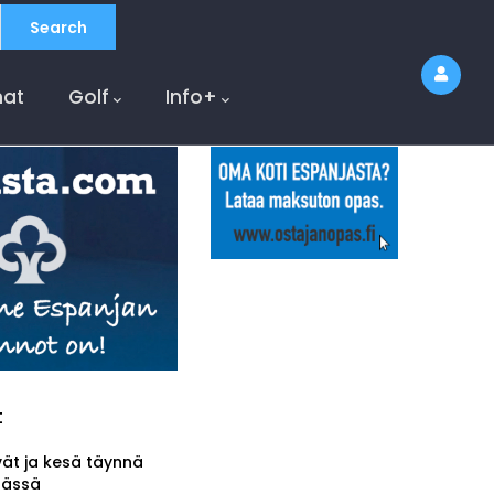
at
Golf
Info+
t
vät ja kesä täynnä
tässä