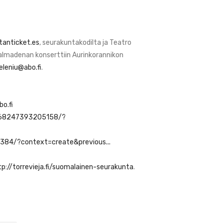
tanticket.es
, seurakuntakodilta ja Teatro
almadenan konserttiin Aurinkorannikon
eleniu@abo.fi
.
bo.fi
968247393205158/?
84/?context=create&previous...
tp://torrevieja.fi/suomalainen-seurakunta
.