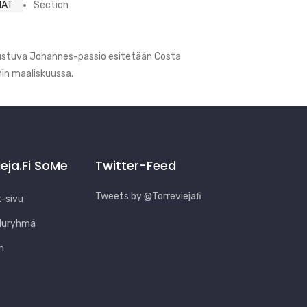
MAT
Section
rustuva Johannes-passio esitetään Costa
imin maaliskuussa.
ieja.fi SoMe
Twitter-Feed
Tweets by @Torreviejafi
-sivu
luryhmä
m