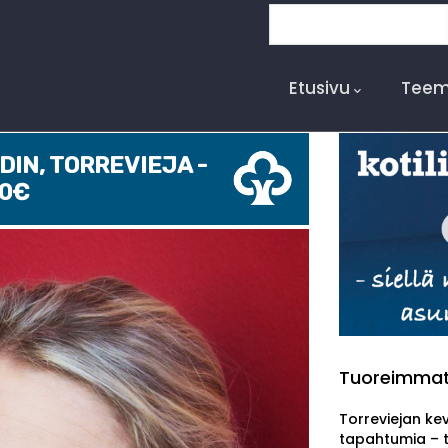
Search
Main
Navigation
Etusivu
Teem
IN, TORREVIEJA -
00€
Tuoreimma
Torreviejan ke
tapahtumia – 