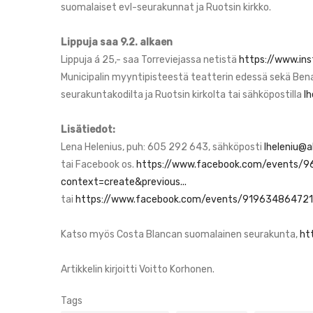
suomalaiset evl-seurakunnat ja Ruotsin kirkko.
Lippuja saa 9.2. alkaen
Lippuja á 25,- saa Torreviejassa netistä
https://www.ins
Municipalin myyntipisteestä teatterin edessä sekä Ben
seurakuntakodilta ja Ruotsin kirkolta tai sähköpostilla
lh
Lisätiedot:
Lena Helenius, puh: 605 292 643, sähköposti
lheleniu@a
tai Facebook os.
https://www.facebook.com/events/
context=create&previous...
tai
https://www.facebook.com/events/9196348647213
Katso myös Costa Blancan suomalainen seurakunta,
ht
Artikkelin kirjoitti Voitto Korhonen.
Tags