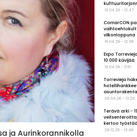
kulttuuritarjo
10.04.26 - 12:47
ComarCON pala
vaihtoehtokul
viikonloppuna
10.04.26 - 12:38
Expo Torrevieja
10 000 kävijää
10.04.26 - 11:51
Torrevieja hak
hotellihankkee
asuntorakenta
09.04.26 - 13:25
Terävä arki - 
veitsenteroitta
kertoo työstä
29.12.25 - 13:46
a ja Aurinkorannikolla