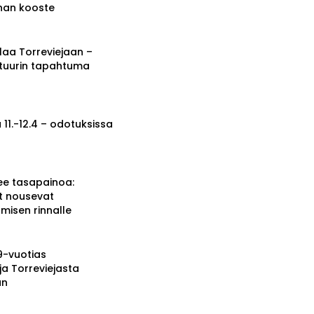
nnan kooste
a Torreviejaan –
ttuurin tapahtuma
 11.-12.4 – odotuksissa
ee tasapainoa:
t nousevat
misen rinnalle
19-vuotias
ja Torreviejasta
än