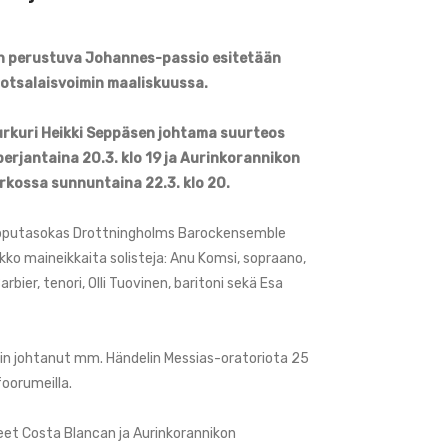
n perustuva Johannes-passio esitetään
ruotsalaisvoimin maaliskuussa.
urkuri Heikki Seppäsen johtama suurteos
perjantaina 20.3. klo 19 ja Aurinkorannikon
rkossa sunnuntaina 22.3. klo 20.
uipputasokas Drottningholms Barockensemble
kko maineikkaita solisteja: Anu Komsi, sopraano,
bier, tenori, Olli Tuovinen, baritoni sekä Esa
in johtanut mm. Händelin Messias-oratoriota 25
foorumeilla.
t Costa Blancan ja Aurinkorannikon