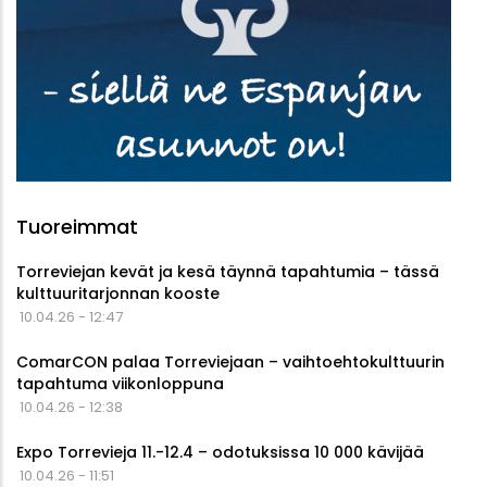
Tuoreimmat
Torreviejan kevät ja kesä täynnä tapahtumia – tässä
kulttuuritarjonnan kooste
10.04.26 - 12:47
ComarCON palaa Torreviejaan – vaihtoehtokulttuurin
tapahtuma viikonloppuna
10.04.26 - 12:38
Expo Torrevieja 11.-12.4 – odotuksissa 10 000 kävijää
10.04.26 - 11:51