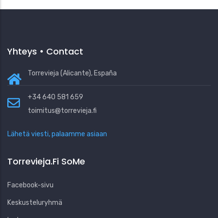
Yhteys • Contact
Torrevieja (Alicante), España
+34 640 581 659
toimitus@torrevieja.fi
Lähetä viesti, palaamme asiaan
Torrevieja.fi SoMe
Facebook-sivu
Keskusteluryhmä