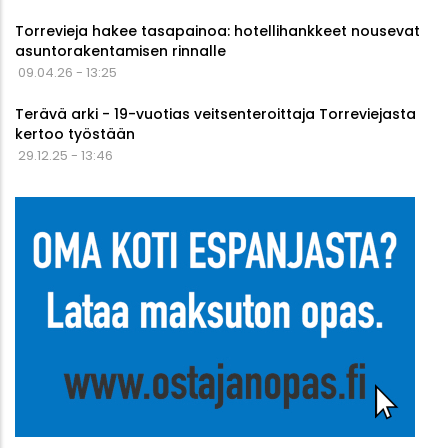
Torrevieja hakee tasapainoa: hotellihankkeet nousevat
asuntorakentamisen rinnalle
09.04.26 - 13:25
Terävä arki - 19-vuotias veitsenteroittaja Torreviejasta
kertoo työstään
29.12.25 - 13:46