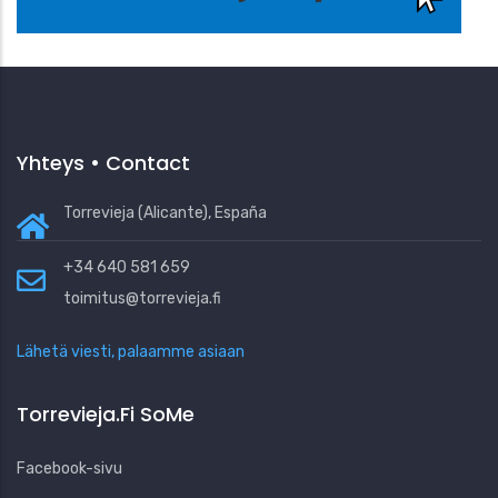
Yhteys • Contact
Torrevieja (Alicante), España
+34 640 581 659
toimitus@torrevieja.fi
Lähetä viesti, palaamme asiaan
Torrevieja.fi SoMe
Facebook-sivu