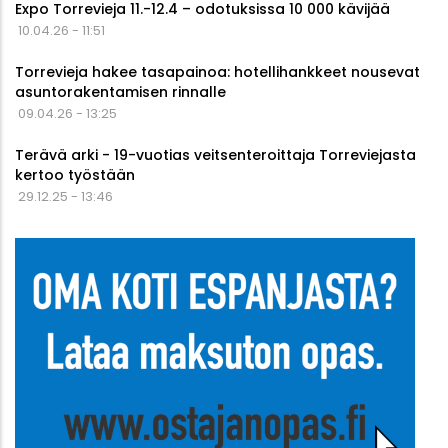
Expo Torrevieja 11.-12.4 – odotuksissa 10 000 kävijää
10.04.26 - 11:51
Torrevieja hakee tasapainoa: hotellihankkeet nousevat
asuntorakentamisen rinnalle
09.04.26 - 13:25
Terävä arki - 19-vuotias veitsenteroittaja Torreviejasta
kertoo työstään
29.12.25 - 13:46