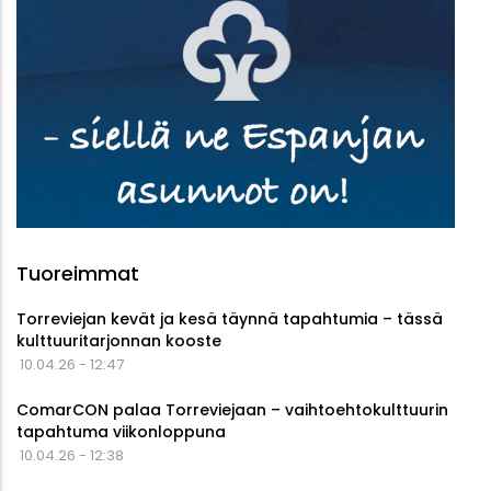
Tuoreimmat
Torreviejan kevät ja kesä täynnä tapahtumia – tässä
kulttuuritarjonnan kooste
10.04.26 - 12:47
ComarCON palaa Torreviejaan – vaihtoehtokulttuurin
tapahtuma viikonloppuna
10.04.26 - 12:38