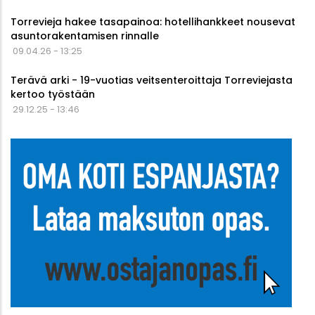
Torrevieja hakee tasapainoa: hotellihankkeet nousevat
asuntorakentamisen rinnalle
09.04.26 - 13:25
Terävä arki - 19-vuotias veitsenteroittaja Torreviejasta
kertoo työstään
29.12.25 - 13:46