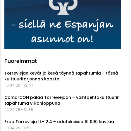
Tuoreimmat
Torreviejan kevät ja kesä täynnä tapahtumia – tässä
kulttuuritarjonnan kooste
10.04.26 - 12:47
ComarCON palaa Torreviejaan – vaihtoehtokulttuurin
tapahtuma viikonloppuna
10.04.26 - 12:38
Expo Torrevieja 11.-12.4 – odotuksissa 10 000 kävijää
10.04.26 - 11:51