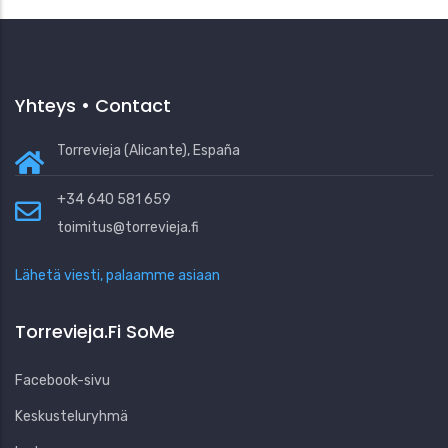
Yhteys • Contact
Torrevieja (Alicante), España
+34 640 581 659
toimitus@torrevieja.fi
Lähetä viesti, palaamme asiaan
Torrevieja.fi SoMe
Facebook-sivu
Keskusteluryhmä