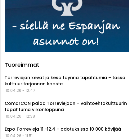
Tuoreimmat
Torreviejan kevät ja kesä täynnä tapahtumia – tässä
kulttuuritarjonnan kooste
10.04.26 - 12:47
ComarCON palaa Torreviejaan – vaihtoehtokulttuurin
tapahtuma viikonloppuna
10.04.26 - 12:38
Expo Torrevieja 11.-12.4 – odotuksissa 10 000 kävijää
10.04.26 - 11:51