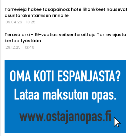
Torrevieja hakee tasapainoa: hotellihankkeet nousevat
asuntorakentamisen rinnalle
09.04.26 - 13:25
Terävä arki - 19-vuotias veitsenteroittaja Torreviejasta
kertoo työstään
29.12.25 - 13:46