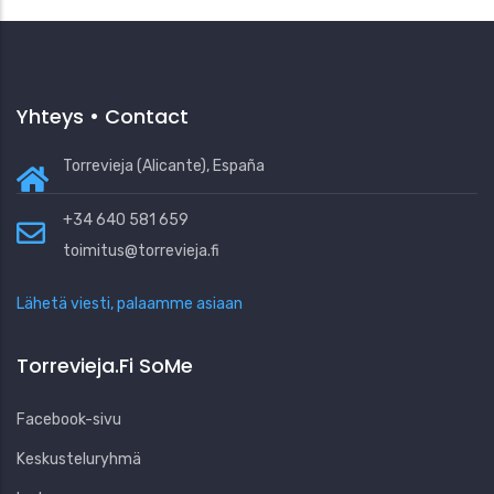
Yhteys • Contact
Torrevieja (Alicante), España
+34 640 581 659
toimitus@torrevieja.fi
Lähetä viesti, palaamme asiaan
Torrevieja.fi SoMe
Facebook-sivu
Keskusteluryhmä