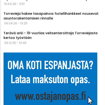
10.04.26 - 11:51
Torrevieja hakee tasapainoa: hotellihankkeet nousevat
asuntorakentamisen rinnalle
09.04.26 - 13:25
Terävä arki - 19-vuotias veitsenteroittaja Torreviejasta
kertoo työstään
29.12.25 - 13:46