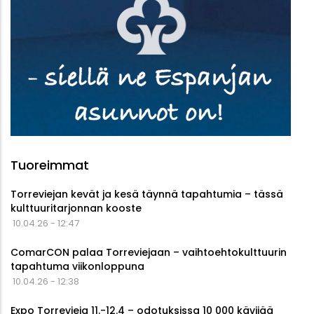
Tuoreimmat
Torreviejan kevät ja kesä täynnä tapahtumia – tässä
kulttuuritarjonnan kooste
10.04.26 - 12:47
ComarCON palaa Torreviejaan – vaihtoehtokulttuurin
tapahtuma viikonloppuna
10.04.26 - 12:38
Expo Torrevieja 11.-12.4 – odotuksissa 10 000 kävijää