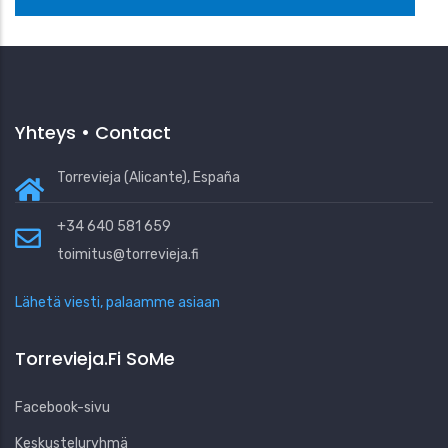
Yhteys • Contact
Torrevieja (Alicante), España
+34 640 581 659
toimitus@torrevieja.fi
Lähetä viesti, palaamme asiaan
Torrevieja.fi SoMe
Facebook-sivu
Keskusteluryhmä