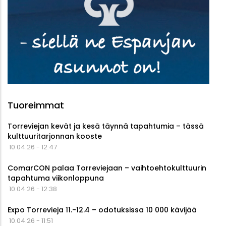
Tuoreimmat
Torreviejan kevät ja kesä täynnä tapahtumia – tässä
kulttuuritarjonnan kooste
10.04.26 - 12:47
ComarCON palaa Torreviejaan – vaihtoehtokulttuurin
tapahtuma viikonloppuna
10.04.26 - 12:38
Expo Torrevieja 11.-12.4 – odotuksissa 10 000 kävijää
10.04.26 - 11:51