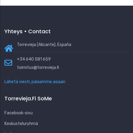
Yhteys • Contact
Torrevieja (Alicante), España
+34 640 581 659
toimitus@torrevieja.fi
Lähetä viesti, palaamme asiaan
Torrevieja.fi SoMe
Facebook-sivu
Keskusteluryhmä