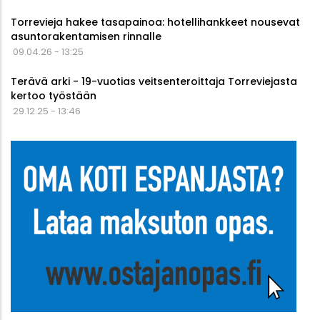
Torrevieja hakee tasapainoa: hotellihankkeet nousevat
asuntorakentamisen rinnalle
09.04.26 - 13:25
Terävä arki - 19-vuotias veitsenteroittaja Torreviejasta
kertoo työstään
29.12.25 - 13:46