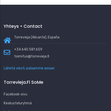
Yhteys • Contact
Torrevieja (Alicante), España
+34 640 581 659
toimitus@torrevieja.fi
Lähetä viesti, palaamme asiaan
Torrevieja.fi SoMe
Facebook-sivu
Keskusteluryhmä