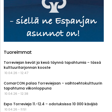
Tuoreimmat
Torreviejan kevät ja kesä täynnä tapahtumia – tässä
kulttuuritarjonnan kooste
10.04.26 - 12:47
ComarCON palaa Torreviejaan – vaihtoehtokulttuurin
tapahtuma viikonloppuna
10.04.26 - 12:38
Expo Torrevieja 11.-12.4 – odotuksissa 10 000 kävijää
10.04.26 - 11:51