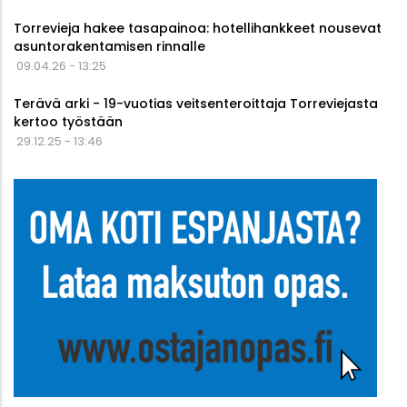
Torrevieja hakee tasapainoa: hotellihankkeet nousevat
asuntorakentamisen rinnalle
09.04.26 - 13:25
Terävä arki - 19-vuotias veitsenteroittaja Torreviejasta
kertoo työstään
29.12.25 - 13:46