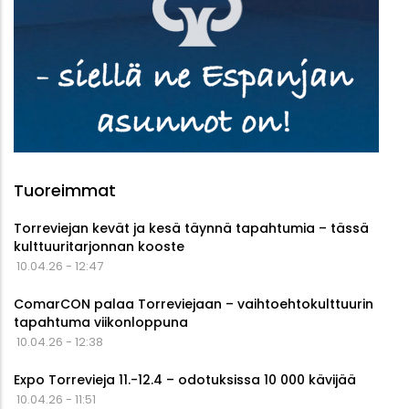
Tuoreimmat
Torreviejan kevät ja kesä täynnä tapahtumia – tässä
kulttuuritarjonnan kooste
10.04.26 - 12:47
ComarCON palaa Torreviejaan – vaihtoehtokulttuurin
tapahtuma viikonloppuna
10.04.26 - 12:38
Expo Torrevieja 11.-12.4 – odotuksissa 10 000 kävijää
10.04.26 - 11:51