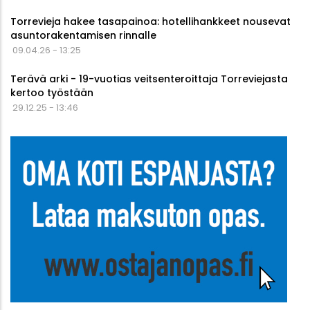
Torrevieja hakee tasapainoa: hotellihankkeet nousevat
asuntorakentamisen rinnalle
09.04.26 - 13:25
Terävä arki - 19-vuotias veitsenteroittaja Torreviejasta
kertoo työstään
29.12.25 - 13:46