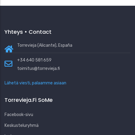
Yhteys • Contact
Torrevieja (Alicante), España
+34 640 581 659
toimitus@torrevieja.fi
Lähetä viesti, palaamme asiaan
Torrevieja.fi SoMe
Facebook-sivu
Keskusteluryhmä