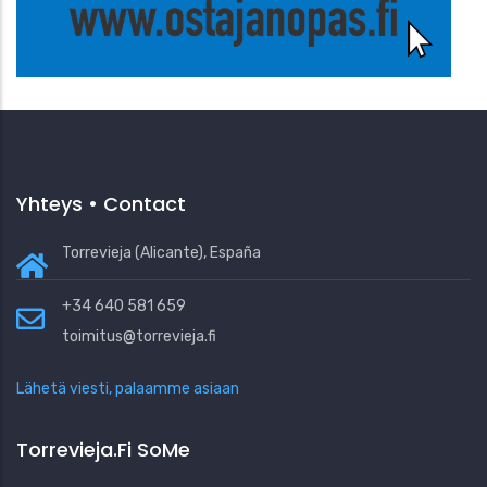
Yhteys • Contact
Torrevieja (Alicante), España
+34 640 581 659
toimitus@torrevieja.fi
Lähetä viesti, palaamme asiaan
Torrevieja.fi SoMe