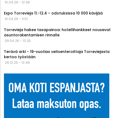
10.04.26 - 12:38
Expo Torrevieja 11.-12.4 – odotuksissa 10 000 kävijää
10.04.26 - 11:51
Torrevieja hakee tasapainoa: hotellihankkeet nousevat
asuntorakentamisen rinnalle
09.04.26 - 13:25
Terävä arki - 19-vuotias veitsenteroittaja Torreviejasta
kertoo työstään
29.12.25 - 13:46