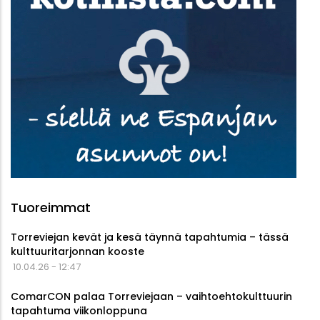
Tuoreimmat
Torreviejan kevät ja kesä täynnä tapahtumia – tässä
kulttuuritarjonnan kooste
10.04.26 - 12:47
ComarCON palaa Torreviejaan – vaihtoehtokulttuurin
tapahtuma viikonloppuna