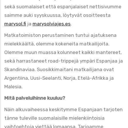
sekä suomalaiset että espanjalaiset nettisivumme
saimme auki syyskuussa, löytyvät osoitteesta
marysol.fi
ja
marysolviajes.es
.
Matkatoimiston perustaminen tuntui ajatuksena
mielekkäältä, olemme kokeneita matkailijoita.
Olemme muun muassa kolunneet kaikki mantereet,
sekä harrastaneet road-trippejä ympäri Espanjaa ja
Skandinaviaa. Suosikkimaitani matkailijana ovat
Argentiina, Uusi-Seelanti, Norja, Etelä-Afrikka ja
Malesia.
Mitä palveluihinne kuuluu?
Näin alkuvaiheessa keskitymme Espanjaan tarjoten
tänne tuleville suomalaisille mielenkiintoisia
vaihtoehtoja viettää lomaansa. Tarjoamme