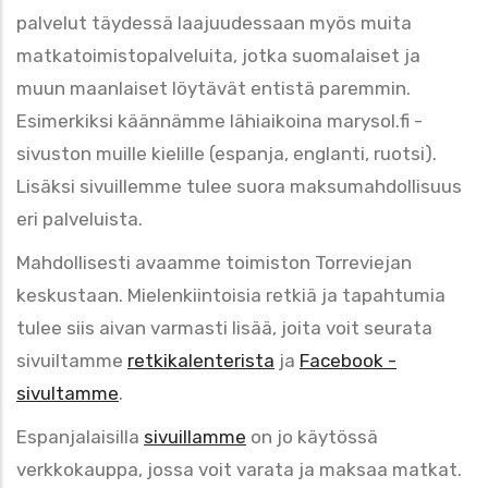
palvelut täydessä laajuudessaan myös muita
matkatoimistopalveluita, jotka suomalaiset ja
muun maanlaiset löytävät entistä paremmin.
Esimerkiksi käännämme lähiaikoina marysol.fi -
sivuston muille kielille (espanja, englanti, ruotsi).
Lisäksi sivuillemme tulee suora maksumahdollisuus
eri palveluista.
Mahdollisesti avaamme toimiston Torreviejan
keskustaan. Mielenkiintoisia retkiä ja tapahtumia
tulee siis aivan varmasti lisää, joita voit seurata
sivuiltamme
retkikalenterista
ja
Facebook -
sivultamme
.
Espanjalaisilla
sivuillamme
on jo käytössä
verkkokauppa, jossa voit varata ja maksaa matkat.