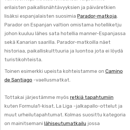
erilaisten paikallisnähtävyyksien ja päiväretkien
lisäksi espanjalaisten suosimia
Parador-matkoja
.
Parador on Espanjan valtion omistama hotelliketju
johon kuuluu lähes sata hotellia manner-Espanjassa
sekä Kanarian saarilla. Parador-matkoilla näet
historiaa, paikalliskulttuuria ja luontoa jota ei löydä
turistikohteista.
Toinen esimerkki upeista kohteistamme on
Camino
de Santiago
-vaellusmatkat.
Tottakai järjestämme myös
retkiä tapahtumiin
kuten Formula1-kisat, La Liga -jalkapallo-ottelut ja
muut urheilutapahtumat. Kolmas suosittu kategoria
on mainitsemani
lähiseutumatkailu
jossa