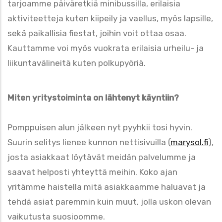
tarjoamme päiväretkiä minibussilla, erilaisia
aktiviteetteja kuten kiipeily ja vaellus, myös lapsille,
sekä paikallisia fiestat, joihin voit ottaa osaa.
Kauttamme voi myös vuokrata erilaisia urheilu- ja
liikuntavälineitä kuten polkupyöriä.
Miten yritystoiminta on lähtenyt käyntiin?
Pomppuisen alun jälkeen nyt pyyhkii tosi hyvin.
Suurin selitys lienee kunnon nettisivuilla (
marysol.fi
),
josta asiakkaat löytävät meidän palvelumme ja
saavat helposti yhteyttä meihin. Koko ajan
yritämme haistella mitä asiakkaamme haluavat ja
tehdä asiat paremmin kuin muut, jolla uskon olevan
vaikutusta suosioomme.