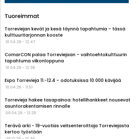
Tuoreimmat
Torreviejan kevät ja kesä täynnä tapahtumia – tässä
kulttuuritarjonnan kooste
10.04.26 - 12:47
ComarCON palaa Torreviejaan – vaihtoehtokulttuurin
tapahtuma viikonloppuna
10.04.26 - 12:38
Expo Torrevieja 11.-12.4 – odotuksissa 10 000 kävijää
10.04.26 - 11:51
Torrevieja hakee tasapainoa: hotellihankkeet nousevat
asuntorakentamisen rinnalle
09.04.26 - 13:25
Terävä arki - 19-vuotias veitsenteroittaja Torreviejasta
kertoo työstään
29.12.25 - 13:46