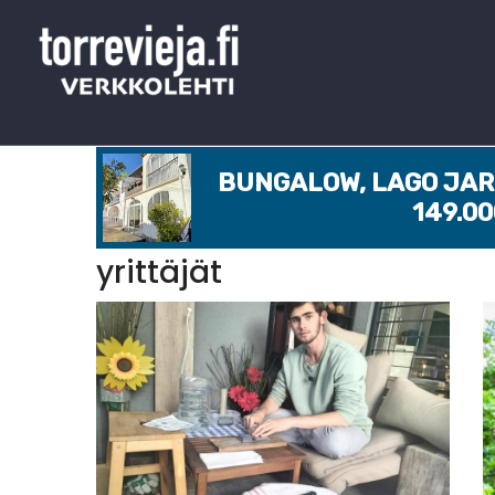
BUNGALOW, LAGO JARD
149.0
yrittäjät