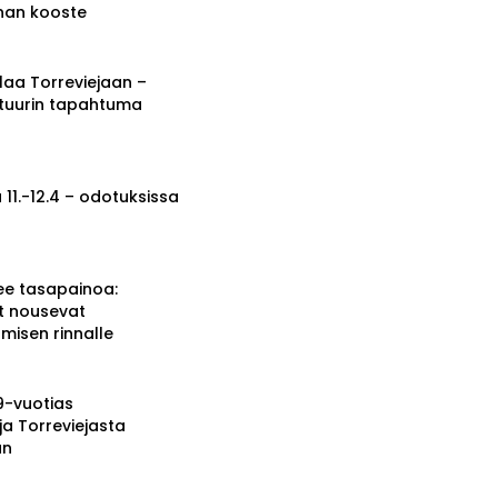
nnan kooste
a Torreviejaan –
ttuurin tapahtuma
 11.-12.4 – odotuksissa
ee tasapainoa:
t nousevat
misen rinnalle
19-vuotias
ja Torreviejasta
än