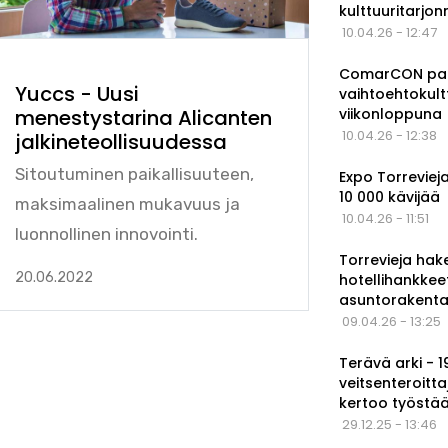
kulttuuritarjo
10.04.26 - 12:47
ComarCON pala
Yuccs - Uusi
vaihtoehtokul
viikonloppuna
menestystarina Alicanten
10.04.26 - 12:38
jalkineteollisuudessa
Sitoutuminen paikallisuuteen,
Expo Torrevieja
10 000 kävijää
maksimaalinen mukavuus ja
10.04.26 - 11:51
luonnollinen innovointi.
Torrevieja hak
20.06.2022
hotellihankkee
asuntorakenta
09.04.26 - 13:25
Terävä arki - 
veitsenteroitta
kertoo työstä
29.12.25 - 13:46