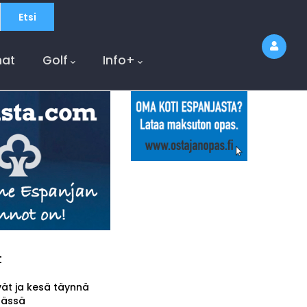
at
Golf
Info+
t
vät ja kesä täynnä
tässä