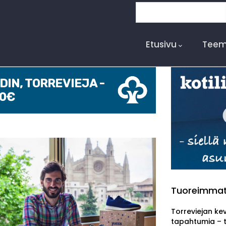
Etsi
Main
Navigation
Etusivu
Teem
IN, TORREVIEJA -
00€
Tuoreimma
Torreviejan ke
tapahtumia – 