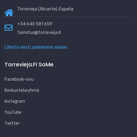
Torrevieja (Alicante), España
+34 640 581 659
toimitus@torrevieja.fi
Lähetä viesti, palaamme asiaan
Torrevieja.fi SoMe
Facebook-sivu
Keskusteluryhmä
Instagram
YouTube
Twitter