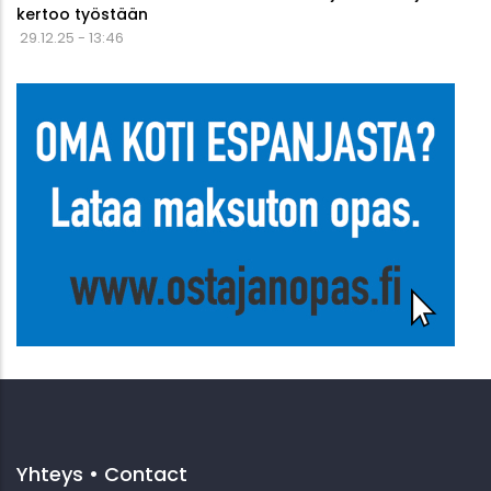
kertoo työstään
29.12.25 - 13:46
Yhteys • Contact