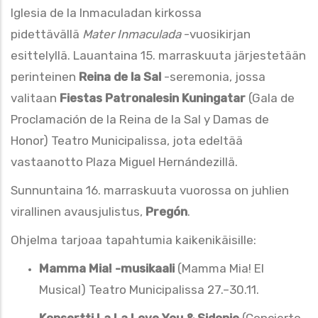
Iglesia de la Inmaculadan kirkossa
pidettävällä
Mater Inmaculada
-vuosikirjan
esittelyllä. Lauantaina 15. marraskuuta järjestetään
perinteinen
Reina de la Sal
-seremonia, jossa
valitaan
Fiestas Patronalesin Kuningatar
(Gala de
Proclamación de la Reina de la Sal y Damas de
Honor) Teatro Municipalissa, jota edeltää
vastaanotto Plaza Miguel Hernándezillä.
Sunnuntaina 16. marraskuuta vuorossa on juhlien
virallinen avausjulistus,
Pregón
.
Ohjelma tarjoaa tapahtumia kaikenikäisille:
Mamma Mia! -musikaali
(Mamma Mia! El
Musical) Teatro Municipalissa 27.–30.11.
Konsertti La La Love You & Sidonie
(Concierto