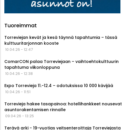
Tuoreimmat
Torreviejan kevät ja kesä täynnä tapahtumia – tässä
kulttuuritarjonnan kooste
10.04.26 - 12:47
ComarCON palaa Torreviejaan – vaihtoehtokulttuurin
tapahtuma viikonloppuna
10.04.26 - 12:38
Expo Torrevieja 11.-12.4 – odotuksissa 10 000 kävijää
10.04.26 - 11:51
Torrevieja hakee tasapainoa: hotellihankkeet nousevat
asuntorakentamisen rinnalle
09.04.26 - 13:25
Terävä arki - 19-vuotias veitsenteroittaja Torreviejasta