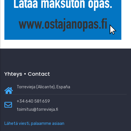
Yhteys • Contact
Torrevieja (Alicante), España
+34 640 581 659
toimitus@torrevieja.fi
Lähetä viesti, palaamme asiaan