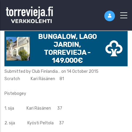
BUNGALOW, LAGO
JARDIN,
TORREVIEJA -
149.000€
Submitted by
Club Finlandia…
on 14 October 2015
Scratch Kari Räsänen 81
Pistebogey
1. sija Kari Räsänen 37
2. sija Kyösti Peltola 37