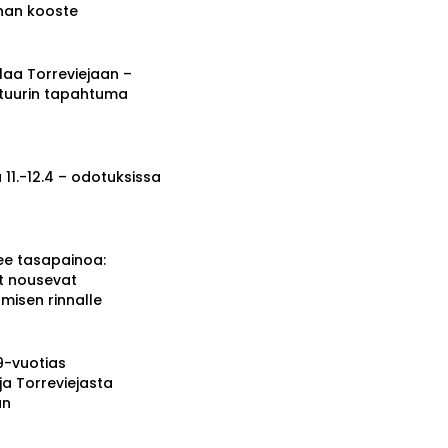
nnan kooste
a Torreviejaan –
ttuurin tapahtuma
 11.-12.4 – odotuksissa
ee tasapainoa:
t nousevat
misen rinnalle
19-vuotias
ja Torreviejasta
än