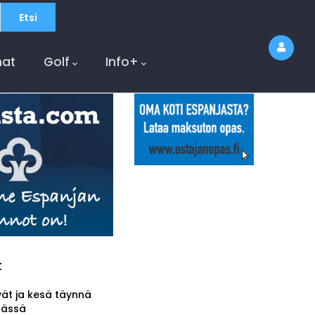
at
Golf
Info+
t
vät ja kesä täynnä
tässä