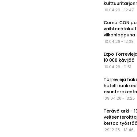
kulttuuritarjo
10.04.26 - 12:47
ComarCON pala
vaihtoehtokul
viikonloppuna
10.04.26 - 12:38
Expo Torrevieja
10 000 kävijää
10.04.26 - 11:51
Torrevieja hak
hotellihankkee
asuntorakenta
09.04.26 - 13:25
Terävä arki - 
veitsenteroitta
kertoo työstä
29.12.25 - 13:46