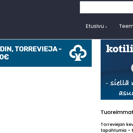
Etsi
Main
Navigation
Etusivu
Teem
IN, TORREVIEJA -
00€
Tuoreimma
Torreviejan ke
tapahtumia – 